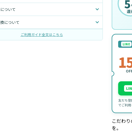
5
トについて
還
交換について
ご利用ガイド全文はこちら
LINE
1
OF
LI
友だち登
でご利用
こだわり
を。