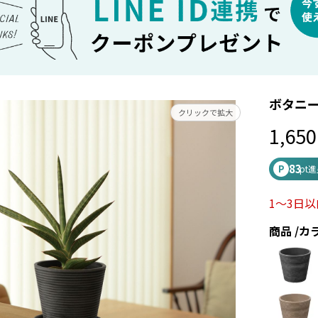
ボタニー
クリックで拡大
1,650
83
P
pt
1～3日
商品
カ