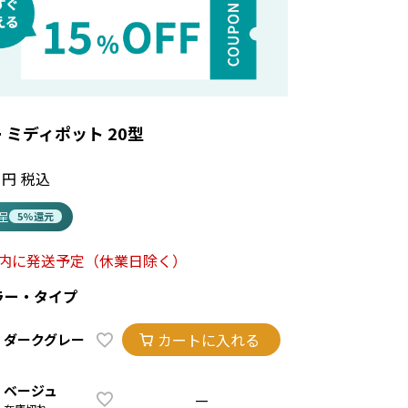
 ミディポット 20型
税込
進呈
5%還元
以内に発送予定
（休業日除く）
ラー・タイプ
カートに入れる
ダークグレー
ベージュ
—