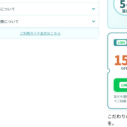
5
トについて
還
交換について
ご利用ガイド全文はこちら
LINE
1
OF
LI
友だち登
でご利用
こだわり
を。