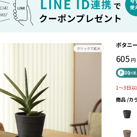
ボタニー
クリックで拡大
605
30
P
pt
1～3日
商品
カ