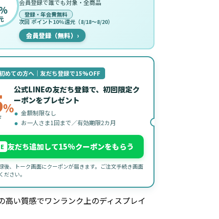
会員登録で誰でも対象・全商品
%
登録・年会費無料
元
次回 ポイント10%還元（8/18〜8/20）
会員登録（無料）
›
初めての方へ｜友だち登録で15%OFF
公式LINEの友だち登録で、初回限定ク
5
ーポンをプレゼント
%
金額制限なし
F
お一人さま1回まで／有効期限2カ月
友だち追加して15%クーポンをもらう
NE
録後、トーク画面にクーポンが届きます。ご注文手続き画面
ください。
の高い質感でワンランク上のディスプレイ