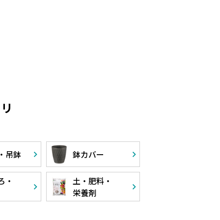
ゴリ
・
吊鉢
鉢カバー
ろ・
土・肥料・
栄養剤