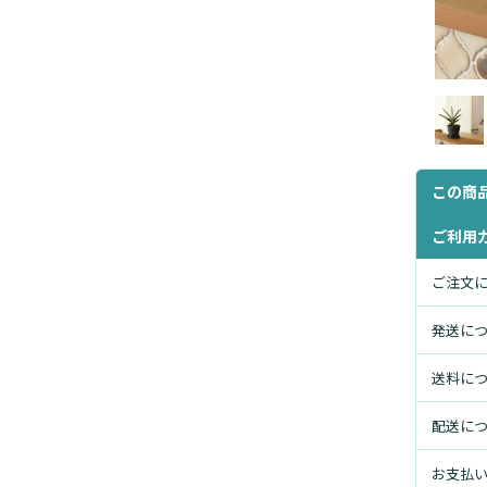
この商
ご利用
ご注文
発送に
送料に
配送に
お支払