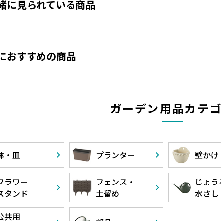
緒に見られている商品
におすすめの商品
ガーデン用品カテ
鉢・皿
プランター
壁かけ
フラワー
フェンス・
じょう
スタンド
土留め
水さし
公共用