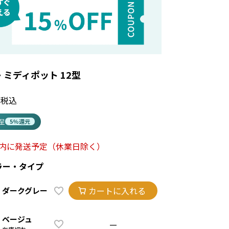
 ミディポット 12型
税込
進呈
5%還元
以内に発送予定
（休業日除く）
ラー・タイプ
カートに入れる
ダークグレー
ベージュ
—