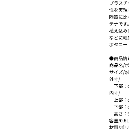
プラスチ
性を実現
陶器に比
テナです
植え込み
などに幅
ボタニー
●商品情
商品名/ボ
サイズ/φ1
外寸/
下部：φ8
内寸/
上部：φ1
下部：φ7
高さ：9.
容量/0.6L
材質/ポ