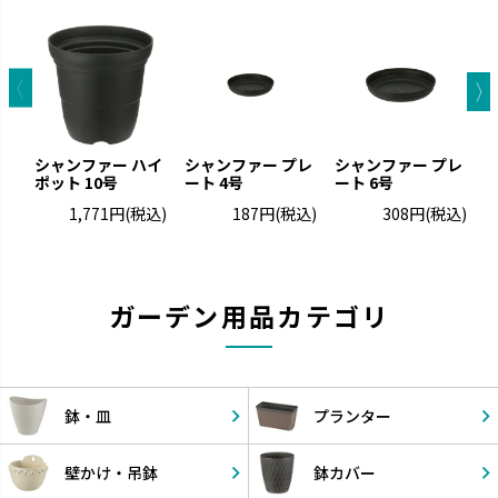
シャンファー ハイ
シャンファー プレ
シャンファー プレ
ポット 10号
ート 4号
ート 6号
ー
1,771円
(税込)
187円
(税込)
308円
(税込)
ガーデン用品カテゴリ
鉢・皿
プランター
壁かけ・
吊鉢
鉢カバー