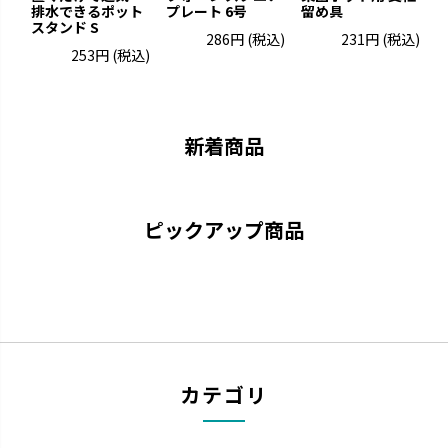
排水できるポット
プレート 6号
留め具
ポ
スタンド S
286円
(税込)
231円
(税込)
253円
(税込)
グレーニー
クロレラの恵み
ペイントした手作りの風合いで
クロレラの効果で植物の生長を
す。
サポートします。
新着商品
ピックアップ商品
ウルオ
エコル
カテゴリ
受皿に貯水する底面給水タイプ
手作り感のある暖かな風合いで
です。
す。