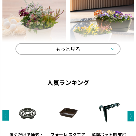
もっと見る
ひよっこ
ギャザリン
卵の殻から生まれました。
寄せ植えをより美しく見せる形
状です。
人気ランキング
置くだけで通気・
フォーレ スクエア
菜園ポット用 支柱