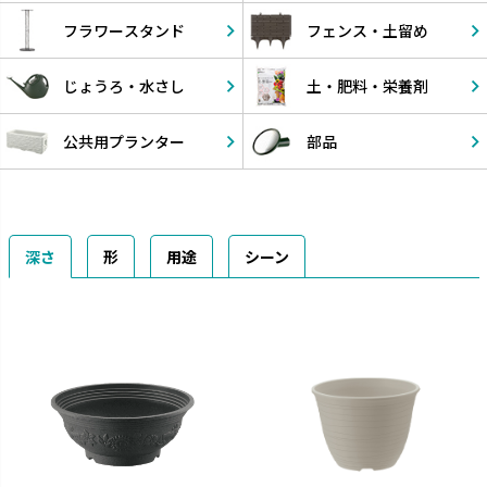
フラワー
スタンド
フェンス・
土留め
じょうろ・
水さし
土・肥料・
栄養剤
公共用
プランター
部品
深さ
形
用途
シーン