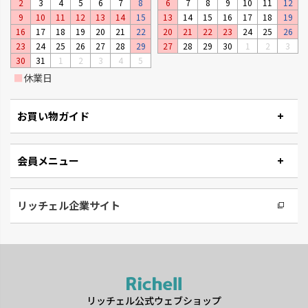
2
3
4
5
6
7
8
6
7
8
9
10
11
12
ベビーリーフプランター
ステッチ
9
10
11
12
13
14
15
13
14
15
16
17
18
19
窓辺やキッチンで、手軽に菜園が
やさしいたたずまいのプランタ
16
17
18
19
20
21
22
20
21
22
23
24
25
26
楽しめるプランターです。
ーです。
23
24
25
26
27
28
29
27
28
29
30
1
2
3
30
31
1
2
3
4
5
■
休業日
お買い物ガイド
会員メニュー
リッチェル企業サイト
タウンプランター
ナチュリー
軽くて丈夫な大型プランターで
木の温もりと風合いでナチュラ
す。
ルです。
リッチェル公式ウェブショップ