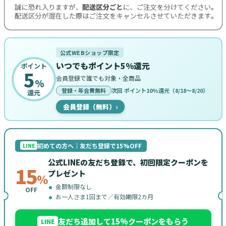
公式WEBショップ限定
いつでもポイント5%還元
ポイント
5
会員登録で誰でも対象・全商品
%
登録・年会費無料
次回 ポイント10%還元（8/18〜8/20）
還元
会員登録（無料）
›
初めての方へ｜友だち登録で15%OFF
LINE
公式LINEの友だち登録で、初回限定クーポンを
15
プレゼント
%
金額制限なし
OFF
お一人さま1回まで／有効期限2カ月
友だち追加して15%クーポンをもらう
LINE