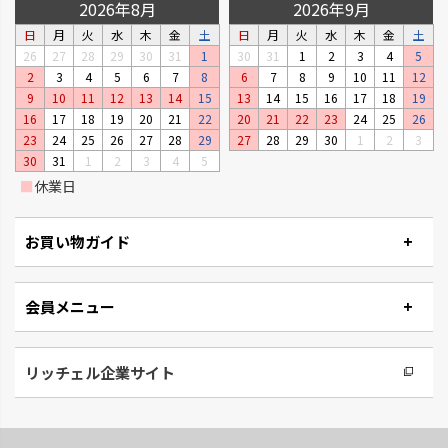
菜園上手
シャンファー
2026年8月
2026年9月
野菜を上手に育てる機能が充実
廃棄される食品資源を利用して
日
月
火
水
木
金
土
日
月
火
水
木
金
土
しています。
います。
26
27
28
29
30
31
1
30
31
1
2
3
4
5
2
3
4
5
6
7
8
6
7
8
9
10
11
12
9
10
11
12
13
14
15
13
14
15
16
17
18
19
16
17
18
19
20
21
22
20
21
22
23
24
25
26
23
24
25
26
27
28
29
27
28
29
30
1
2
3
30
31
1
2
3
4
5
■
休業日
お買い物ガイド
会員メニュー
ベビーリーフプランター
ステッチ
窓辺やキッチンで、手軽に菜園が
やさしいたたずまいのプランタ
楽しめるプランターです。
ーです。
リッチェル企業サイト