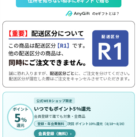
住所を知らない相手にeギフトで贈る
のeギフトとは？
公式WEBショップ限定
いつでもポイント5%還元
ポイント
5
会員登録で誰でも対象・全商品
%
登録・年会費無料
次回 ポイント10%還元（8/18〜8/20）
還元
会員登録（無料）
›