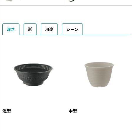
深さ
形
用途
シーン
浅型
中型