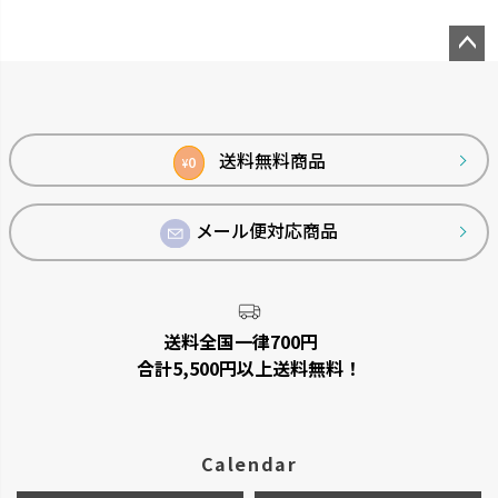
ペー
ジト
ップ
スラック ジョーロ
グレース
へ
送料無料商品
0
¥
大容量なのにスリムなじょうろ
細く優しい水が根元に注げます。
です。
メール便対応商品
送料全国一律700円
合計5,500円以上送料無料！
Calendar