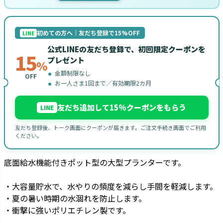
初めての方へ｜友だち登録で15%OFF
LINE
公式LINEの友だち登録で、初回限定クーポンを
15
プレゼント
%
金額制限なし
OFF
お一人さま1回まで／有効期限2カ月
友だち追加して15%クーポンをもらう
LINE
友だち登録後、トーク画面にクーポンが届きます。ご注文手続き画面でご利用
ください。
底面給水機能付きポット型の大型プランターです。
・大容量貯水で、水やりの頻度を減らし手間を軽減します。
・夏の暑い時期の水涸れを防止します。
・衝撃に強いポリエチレン製です。