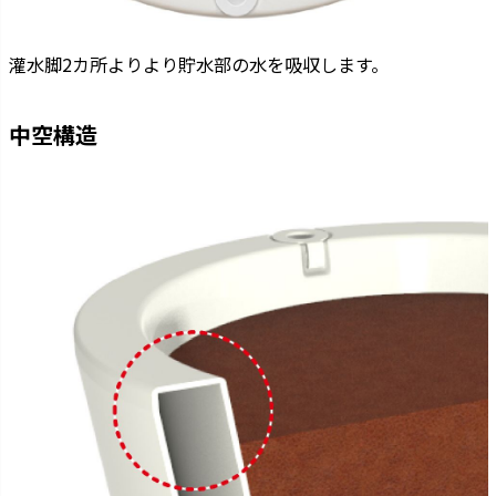
灌水脚2カ所よりより貯水部の水を吸収します。
中空構造