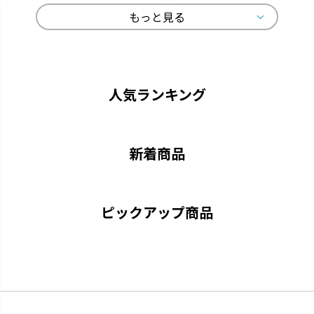
もっと見る
ひよっこ
ギャザリン
卵の殻から生まれました。
寄せ植えをより美しく見せる形
状です。
人気ランキング
新着商品
ピックアップ商品
グレーニー
クロレラの恵み
ペイントした手作りの風合いで
クロレラの効果で植物の生長を
す。
サポートします。