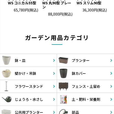
WS コニカル55型
WS 丸90型 プレー
WS スリム90型
W
ン
65,780円
(税込)
36,300円
(税込)
88,000円
(税込)
ガーデン用品カテゴリ
鉢・皿
プランター
壁かけ・
吊鉢
鉢カバー
フラワー
スタンド
フェンス・
土留め
じょうろ・
水さし
土・肥料・
栄養剤
公共用
プランター
部品