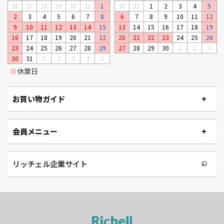
26
27
28
29
30
31
1
30
31
1
2
3
4
5
2
3
4
5
6
7
8
6
7
8
9
10
11
12
9
10
11
12
13
14
15
13
14
15
16
17
18
19
ベビーリーフプランター
ステッチ
16
17
18
19
20
21
22
20
21
22
23
24
25
26
窓辺やキッチンで、手軽に菜園が
やさしいたたずまいのプランタ
23
24
25
26
27
28
29
27
28
29
30
1
2
3
楽しめるプランターです。
ーです。
30
31
1
2
3
4
5
■
休業日
お買い物ガイド
会員メニュー
リッチェル企業サイト
タウンプランター
ナチュリー
軽くて丈夫な大型プランターで
木の温もりと風合いでナチュラ
す。
ルです。