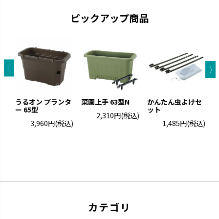
ピックアップ商品
グレーニー
クロレラの恵み
ペイントした手作りの風合いで
クロレラの効果で植物の生長を
す。
サポートします。
うるオン プランタ
菜園上手 63型N
かんたん虫よけセ
ー 65型
ット
ト
2,310円
(税込)
3,960円
(税込)
1,485円
(税込)
カテゴリ
ウルオ
エコル