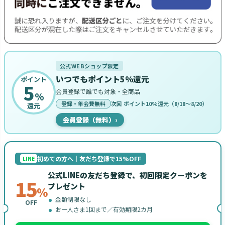
公式WEBショップ限定
いつでもポイント5%還元
ポイント
5
会員登録で誰でも対象・全商品
%
登録・年会費無料
次回 ポイント10%還元（8/18〜8/20）
還元
会員登録（無料）
›
初めての方へ｜友だち登録で15%OFF
LINE
公式LINEの友だち登録で、初回限定クーポンを
15
プレゼント
%
金額制限なし
OFF
お一人さま1回まで／有効期限2カ月