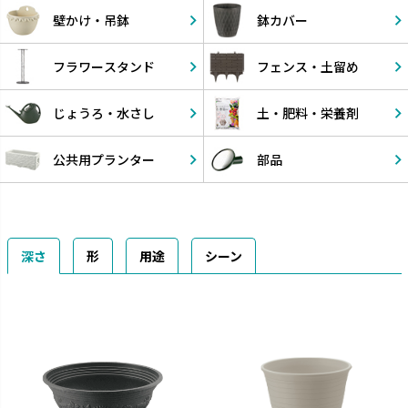
壁かけ・
吊鉢
鉢カバー
フラワー
スタンド
フェンス・
土留め
じょうろ・
水さし
土・肥料・
栄養剤
公共用
プランター
部品
深さ
形
用途
シーン