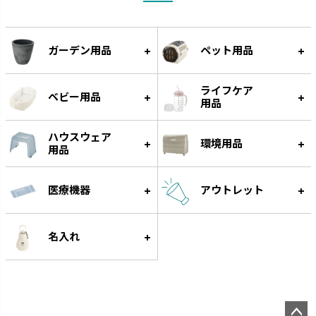
受皿に貯水する底面給水タイプ
手作り感のある暖かな風合いで
です。
す。
ガーデン用品
ペット用品
ライフケア
ベビー用品
用品
ハウスウェア
環境用品
用品
医療機器
アウトレット
スラック ジョーロ
グレース
大容量なのにスリムなじょうろ
細く優しい水が根元に注げます。
名入れ
です。