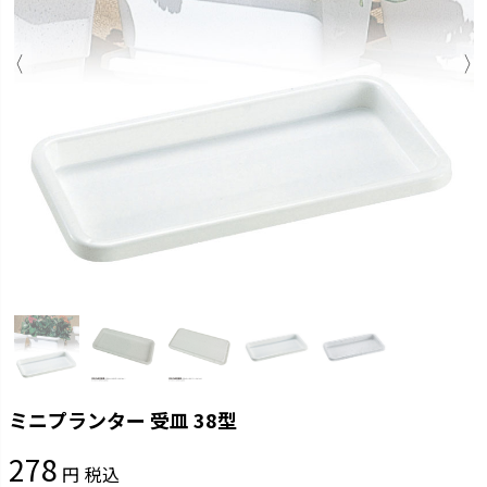
ミニプランター 受皿 38型
278
税込