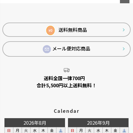
ペー
ジト
ップ
へ
送料無料商品
0
¥
メール便対応商品
菜園上手
シャンファー
野菜を上手に育てる機能が充実
廃棄される食品資源を利用して
しています。
います。
送料全国一律700円
合計5,500円以上送料無料！
Calendar
2026年8月
2026年9月
日
月
火
水
木
金
土
日
月
火
水
木
金
土