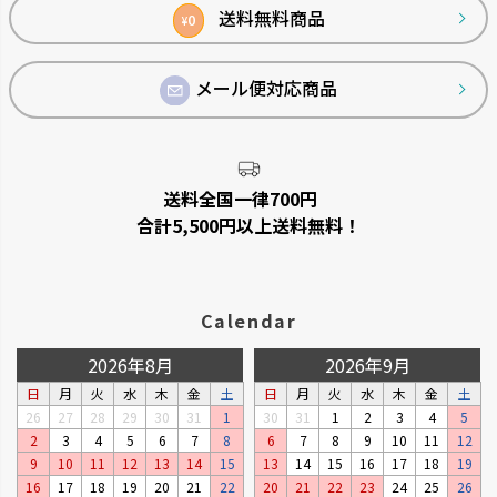
へ
送料無料商品
0
¥
メール便対応商品
菜園上手
シャンファー
野菜を上手に育てる機能が充実
廃棄される食品資源を利用して
しています。
います。
送料全国一律700円
合計5,500円以上送料無料！
Calendar
2026年8月
2026年9月
日
月
火
水
木
金
土
日
月
火
水
木
金
土
26
27
28
29
30
31
1
30
31
1
2
3
4
5
2
3
4
5
6
7
8
6
7
8
9
10
11
12
9
10
11
12
13
14
15
13
14
15
16
17
18
19
ベビーリーフプランター
ステッチ
16
17
18
19
20
21
22
20
21
22
23
24
25
26
窓辺やキッチンで、手軽に菜園が
やさしいたたずまいのプランタ