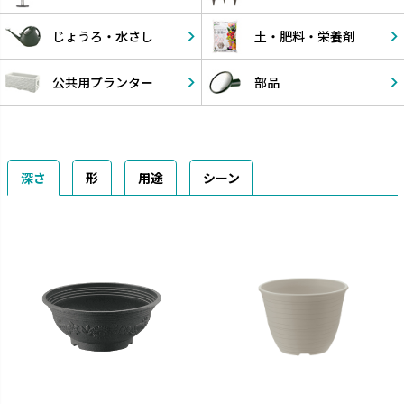
じょうろ・
水さし
土・肥料・
栄養剤
公共用
プランター
部品
深さ
形
用途
シーン