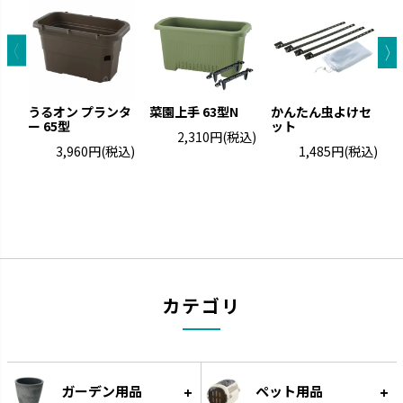
グレーニー
クロレラの恵み
ペイントした手作りの風合いで
クロレラの効果で植物の生長を
す。
サポートします。
うるオン プランタ
菜園上手 63型N
かんたん虫よけセ
ー 65型
ット
ト
2,310円
(税込)
3,960円
(税込)
1,485円
(税込)
カテゴリ
ウルオ
エコル
受皿に貯水する底面給水タイプ
手作り感のある暖かな風合いで
です。
す。
ガーデン用品
ペット用品