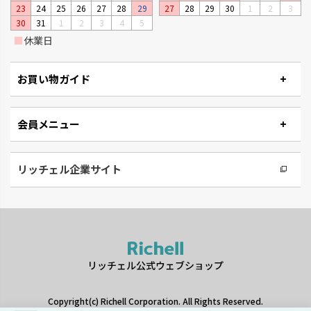
23
24
25
26
27
28
29
27
28
29
30
1
2
3
楽しめるプランターです。
ーです。
30
31
1
2
3
4
5
■
休業日
お買い物ガイド
会員メニュー
リッチェル企業サイト
タウンプランター
ナチュリー
軽くて丈夫な大型プランターで
木の温もりと風合いでナチュラ
す。
ルです。
リッチェル公式ウェブショップ
Copyright(c) Richell Corporation. All Rights Reserved.