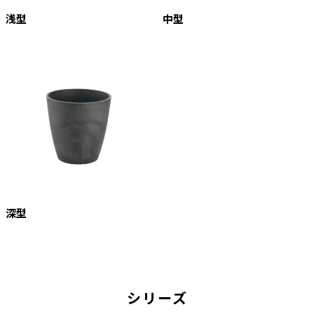
浅型
中型
深型
シリーズ