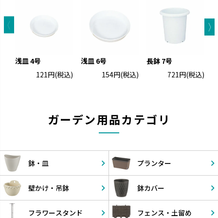
浅皿 4号
浅皿 6号
長鉢 7号
浅
121円
(税込)
154円
(税込)
721円
(税込)
ガーデン用品カテゴリ
鉢・皿
プランター
壁かけ・
吊鉢
鉢カバー
フラワー
スタンド
フェンス・
土留め