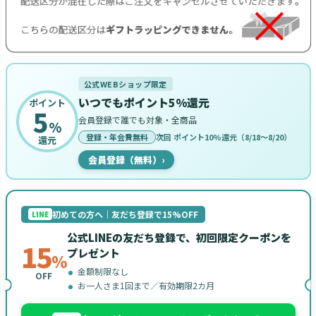
公式WEBショップ限定
いつでもポイント5%還元
ポイント
5
会員登録で誰でも対象・全商品
%
登録・年会費無料
次回 ポイント10%還元（8/18〜8/20）
還元
会員登録（無料）
›
初めての方へ｜友だち登録で15%OFF
LINE
公式LINEの友だち登録で、初回限定クーポンを
15
プレゼント
%
金額制限なし
OFF
お一人さま1回まで／有効期限2カ月