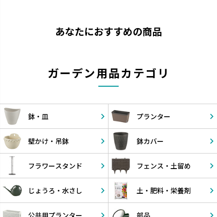
あなたにおすすめの商品
ガーデン用品カテゴリ
鉢・皿
プランター
壁かけ・
吊鉢
鉢カバー
フラワー
スタンド
フェンス・
土留め
じょうろ・
水さし
土・肥料・
栄養剤
公共用
プランター
部品