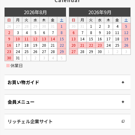
2026年8月
2026年9月
日
月
火
水
木
金
土
日
月
火
水
木
金
土
26
27
28
29
30
31
1
30
31
1
2
3
4
5
2
3
4
5
6
7
8
6
7
8
9
10
11
12
9
10
11
12
13
14
15
13
14
15
16
17
18
19
16
17
18
19
20
21
22
20
21
22
23
24
25
26
23
24
25
26
27
28
29
27
28
29
30
1
2
3
30
31
1
2
3
4
5
タウンプランター
ナチュリー
■
休業日
軽くて丈夫な大型プランターで
木の温もりと風合いでナチュラ
す。
ルです。
お買い物ガイド
会員メニュー
リッチェル企業サイト