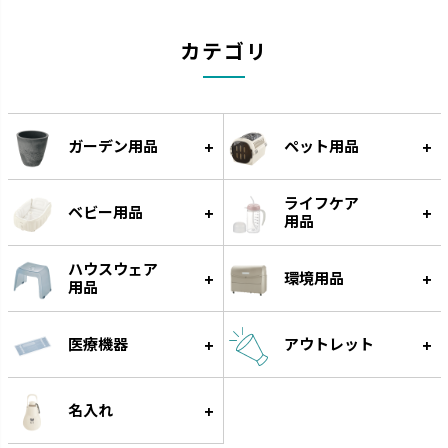
カテゴリ
スラック ジョーロ
グレース
ガーデン用品
ペット用品
大容量なのにスリムなじょうろ
細く優しい水が根元に注げます。
です。
ライフケア
ベビー用品
用品
ハウスウェア
環境用品
用品
医療機器
アウトレット
名入れ