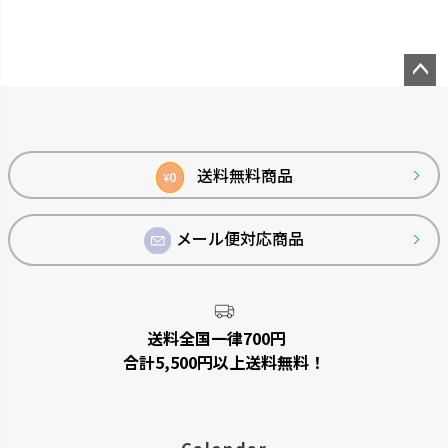
菜園上手
シャンファー
野菜を上手に育てる機能が充実
廃棄される食品資源を利用して
しています。
います。
ペー
ジト
ップ
へ
送料無料商品
0
¥
メール便対応商品
ベビーリーフプランター
ステッチ
送料全国一律700円
窓辺やキッチンで、手軽に菜園が
やさしいたたずまいのプランタ
合計5,500円以上送料無料！
楽しめるプランターです。
ーです。
Calendar