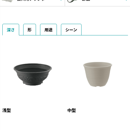
深さ
形
用途
シーン
浅型
中型