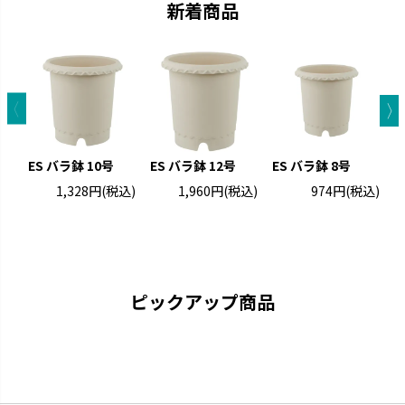
新着商品
ES バラ鉢 10号
ES バラ鉢 12号
ES バラ鉢 8号
1,328円
(税込)
1,960円
(税込)
974円
(税込)
ス
ウルオ
エコル
受皿に貯水する底面給水タイプ
手作り感のある暖かな風合いで
です。
す。
ピックアップ商品