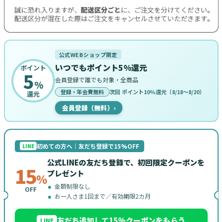
公式WEBショップ限定
いつでもポイント5%還元
ポイント
5
会員登録で誰でも対象・全商品
%
登録・年会費無料
次回 ポイント10%還元（8/18〜8/20）
還元
会員登録（無料）
›
初めての方へ｜友だち登録で15%OFF
LINE
公式LINEの友だち登録で、初回限定クーポンを
15
プレゼント
%
金額制限なし
OFF
お一人さま1回まで／有効期限2カ月
友だち追加して15%クーポンをもらう
LINE