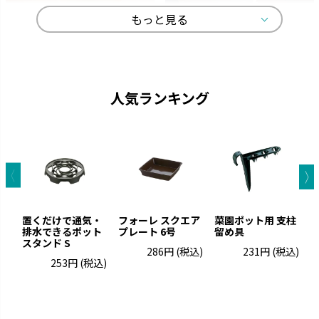
もっと見る
ひよっこ
ギャザリン
卵の殻から生まれました。
寄せ植えをより美しく見せる形
状です。
人気ランキング
置くだけで通気・
フォーレ スクエア
菜園ポット用 支柱
排水できるポット
プレート 6号
留め具
ポ
スタンド S
286円
(税込)
231円
(税込)
253円
(税込)
グレーニー
クロレラの恵み
ペイントした手作りの風合いで
クロレラの効果で植物の生長を
す。
サポートします。