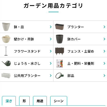
ガーデン用品カテゴリ
鉢・皿
プランター
壁かけ・
吊鉢
鉢カバー
フラワー
スタンド
フェンス・
土留め
じょうろ・
水さし
土・肥料・
栄養剤
公共用
プランター
部品
深さ
形
用途
シーン