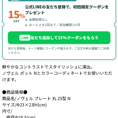
公式LINEの友だち登録で、初回限定クーポンを
15
プレゼント
%
金額制限なし
OFF
お一人さま1回まで／有効期限2カ月
友だち追加して15%クーポンをもらう
LINE
友だち登録後、トーク画面にクーポンが届きます。ご注文手続き画面でご利用
ください。
鮮やかなコントラストでスタイリッシュに演出。
ノヴェル ポット Nとカラーコーディネートでお使いいただ
けます。
●商品情報●
商品名/ノヴェル プレート 丸 25型 N
サイズ/Φ23×2.8H(cm)
内寸/
底径Φ19.3(cm)