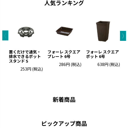
人気ランキング
置くだけで通気・
フォーレ スクエア
フォーレ スクエア
排水できるポット
プレート 6号
ポット 6号
スタンド S
ト
286円
(税込)
638円
(税込)
253円
(税込)
グレーニー
クロレラの恵み
ペイントした手作りの風合いで
クロレラの効果で植物の生長を
す。
サポートします。
新着商品
ピックアップ商品