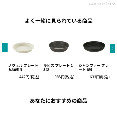
よく一緒に見られている商品
ノヴェル プレート
ラピス プレート 2
シャンファー プレ
エ
丸30型N
5型
ート 8号
442円
(税込)
385円
(税込)
633円
(税込)
あなたにおすすめの商品