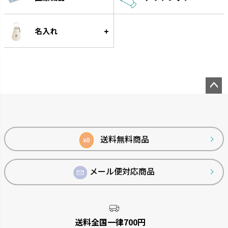
スラック ジョーロ
グレース
大容量なのにスリムなじょうろ
細く優しい水が根元に注げます。
です。
名入れ
ペー
ジト
ップ
へ
送料無料商品
0
¥
菜園上手
シャンファー
メール便対応商品
野菜を上手に育てる機能が充実
廃棄される食品資源を利用して
しています。
います。
送料全国一律700円