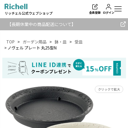
会員登録
ログイン
リッチェル公式ウェブショップ
【長期休業中の商品配送について】
TOP
ガーデン用品
鉢・皿
受皿
ノヴェル プレート 丸25型N
検索
クリックで拡大