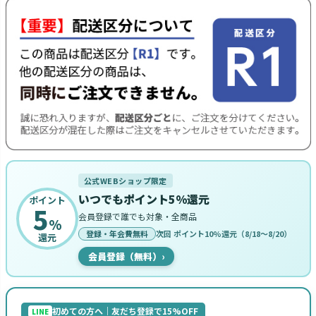
公式WEBショップ限定
いつでもポイント5%還元
ポイント
5
会員登録で誰でも対象・全商品
%
登録・年会費無料
次回 ポイント10%還元（8/18〜8/20）
還元
会員登録（無料）
›
初めての方へ｜友だち登録で15%OFF
LINE