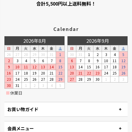
合計5,500円以上送料無料！
Calendar
2026年8月
2026年9月
日
月
火
水
木
金
土
日
月
火
水
木
金
土
26
27
28
29
30
31
1
30
31
1
2
3
4
5
ベビーリーフプランター
ステッチ
2
3
4
5
6
7
8
6
7
8
9
10
11
12
窓辺やキッチンで、手軽に菜園が
やさしいたたずまいのプランタ
9
10
11
12
13
14
15
13
14
15
16
17
18
19
楽しめるプランターです。
ーです。
16
17
18
19
20
21
22
20
21
22
23
24
25
26
23
24
25
26
27
28
29
27
28
29
30
1
2
3
30
31
1
2
3
4
5
■
休業日
お買い物ガイド
会員メニュー