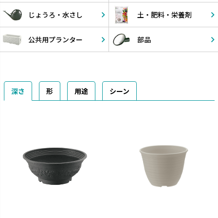
じょうろ・
水さし
土・肥料・
栄養剤
公共用
プランター
部品
深さ
形
用途
シーン