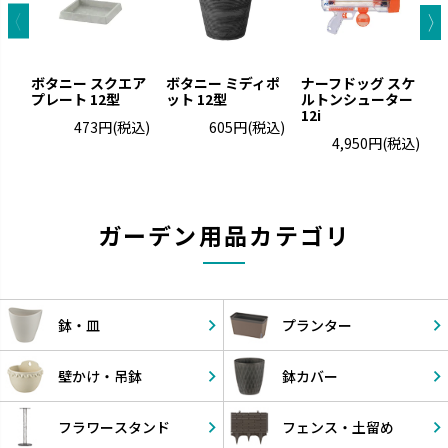
ボタニー スクエア
ボタニー ミディポ
ナーフドッグ スケ
E
プレート 12型
ット 12型
ルトンシューター
12i
473円
(税込)
605円
(税込)
4,950円
(税込)
ガーデン用品カテゴリ
鉢・皿
プランター
壁かけ・
吊鉢
鉢カバー
フラワー
スタンド
フェンス・
土留め