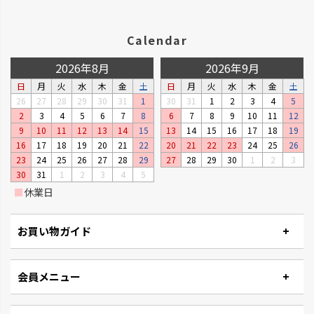
Calendar
菜園上手
シャンファー
2026年8月
2026年9月
野菜を上手に育てる機能が充実
廃棄される食品資源を利用して
日
月
火
水
木
金
土
日
月
火
水
木
金
土
しています。
います。
26
27
28
29
30
31
1
30
31
1
2
3
4
5
2
3
4
5
6
7
8
6
7
8
9
10
11
12
9
10
11
12
13
14
15
13
14
15
16
17
18
19
16
17
18
19
20
21
22
20
21
22
23
24
25
26
23
24
25
26
27
28
29
27
28
29
30
1
2
3
30
31
1
2
3
4
5
■
休業日
お買い物ガイド
会員メニュー
ベビーリーフプランター
ステッチ
窓辺やキッチンで、手軽に菜園が
やさしいたたずまいのプランタ