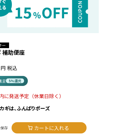
ラー
 補助便座
税込
t進呈
5%還元
以内に発送予定
（休業日除く）
のカギは、ふんばりポーズ
カートに入れる