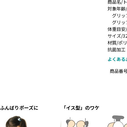
商品名/
対象年齢
グリップ
グリップ
体重目安/
サイズ/32
材質/ポ
抗菌加工
よくある
商品番
ふんばりポーズに
「イス型」のワケ