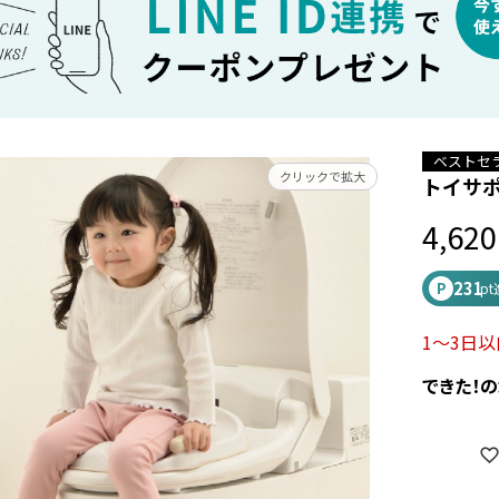
ベストセ
クリックで拡大
トイサポ
4,620
231
P
p
1～3日
できた！