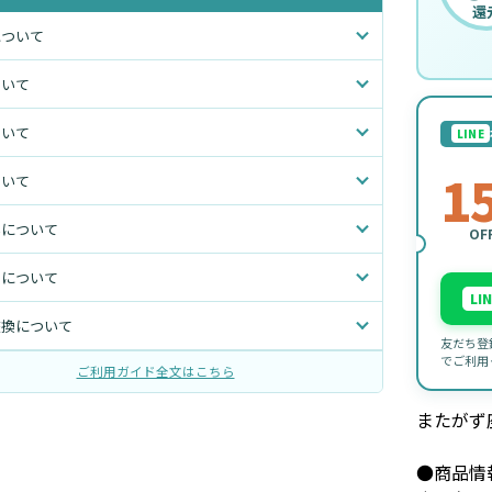
還
について
ついて
ついて
LINE
1
ついて
いについて
OF
トについて
LI
交換について
友だち登
でご利用
ご利用ガイド全文はこちら
またがず
●商品情