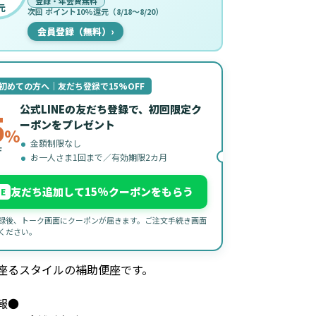
登録・年会費無料
元
次回 ポイント10%還元（8/18〜8/20）
会員登録（無料）
›
初めての方へ｜友だち登録で15%OFF
公式LINEの友だち登録で、初回限定ク
5
ーポンをプレゼント
%
金額制限なし
F
お一人さま1回まで／有効期限2カ月
友だち追加して15%クーポンをもらう
NE
録後、トーク画面にクーポンが届きます。ご注文手続き画面
ください。
座るスタイルの補助便座です。
報●