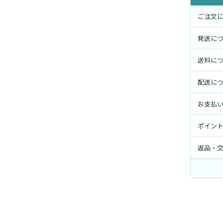
ご注文
発送に
送料に
配送に
お支払
ポイン
返品・