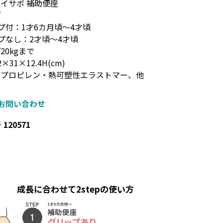
トイサポ 補助便座
/
付：1才6カ月頃～4才頃
なし：2才頃～4才頃
20kgまで
×31×12.4H(cm)
リプロピレン・熱可塑性エラストマー、他
お問い合わせ
号
120571
成長に合わせて2stepの使い方