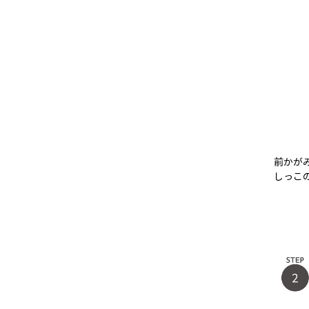
前かが
しっこ