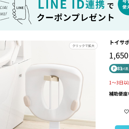
トイサポ
クリックで拡大
1,650
83
P
pt
1～3日
補助便座