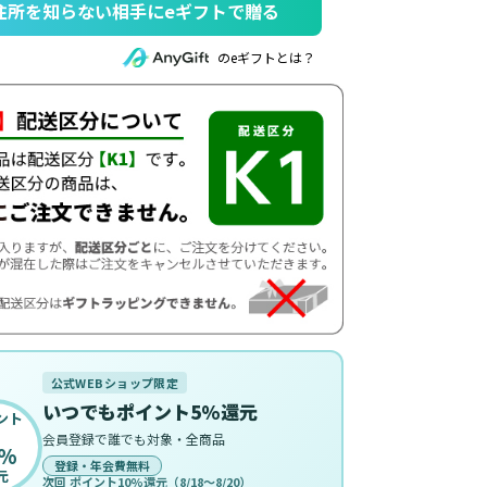
住所を知らない相手にeギフトで贈る
のeギフトとは？
公式WEBショップ限定
いつでもポイント5%還元
ント
会員登録で誰でも対象・全商品
%
登録・年会費無料
元
次回 ポイント10%還元（8/18〜8/20）