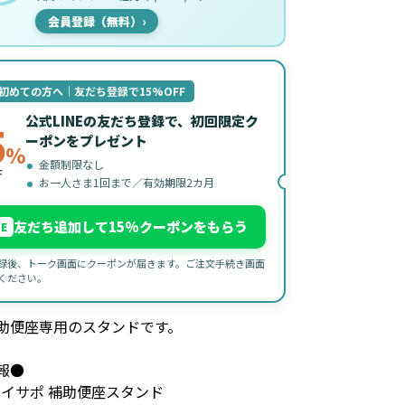
会員登録（無料）
›
初めての方へ｜友だち登録で15%OFF
公式LINEの友だち登録で、初回限定ク
5
ーポンをプレゼント
%
金額制限なし
F
お一人さま1回まで／有効期限2カ月
友だち追加して15%クーポンをもらう
NE
録後、トーク画面にクーポンが届きます。ご注文手続き画面
ください。
助便座専用のスタンドです。
報●
トイサポ 補助便座スタンド