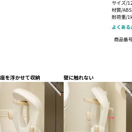
サイズ/12
材質/A
耐荷重/1
よくある
商品番
座を浮かせて収納
壁に触れない