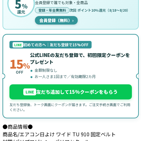
5
会員登録で誰でも対象・全商品
%
登録・年会費無料
次回 ポイント10%還元（8/18〜8/20）
還元
会員登録（無料）
›
初めての方へ｜友だち登録で15%OFF
LINE
公式LINEの友だち登録で、初回限定クーポンを
15
プレゼント
%
金額制限なし
OFF
お一人さま1回まで／有効期限2カ月
友だち追加して15%クーポンをもらう
LINE
友だち登録後、トーク画面にクーポンが届きます。ご注文手続き画面でご利用
ください。
●商品情報●
商品名/エアコン日よけ ワイド TU 910 固定ベルト