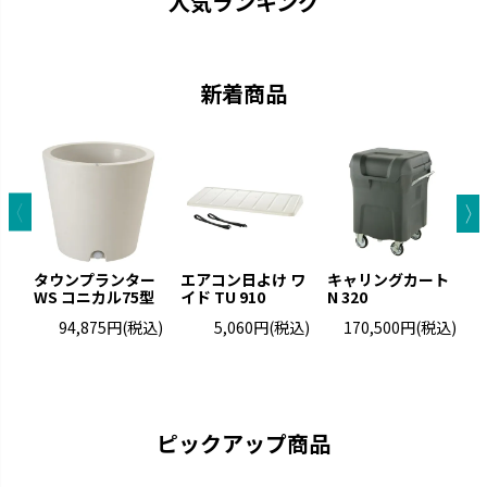
人気ランキング
新着商品
タウンプランター
エアコン日よけ ワ
キャリングカート
WS コニカル75型
イド TU 910
N 320
タ
5
94,875円
(税込)
5,060円
(税込)
170,500円
(税込)
ピックアップ商品