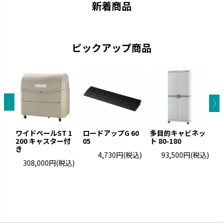
新着商品
ピックアップ商品
ワイドペールST 1
ロードアップG 60
多目的キャビネッ
ス
200 キャスター付
05
ト 80-180
き
4,730円
(税込)
93,500円
(税込)
308,000円
(税込)