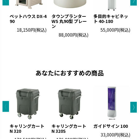
ペットハウス DX-4
タウンプランター
多目的キャビネッ
90
WS 丸90型 プレー
ト 40-180
ン
18,150円
(税込)
55,000円
(税込)
S
88,000円
(税込)
2
あなたにおすすめの商品
N
キャリングカート
キャリングカート
ガイドサイン 100
0
N 320
N 320S
33,000円
(税込)