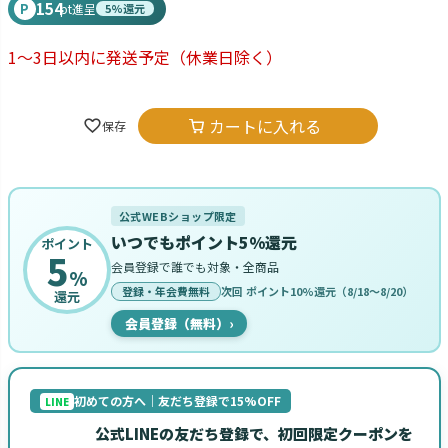
154
P
pt進呈
5%還元
1～3日以内に発送予定
（休業日除く）
カートに入れる
公式WEBショップ限定
いつでもポイント5%還元
ポイント
5
会員登録で誰でも対象・全商品
%
登録・年会費無料
次回 ポイント10%還元（8/18〜8/20）
還元
会員登録（無料）
›
初めての方へ｜友だち登録で15%OFF
LINE
公式LINEの友だち登録で、初回限定クーポンを