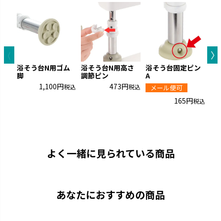
浴そう台N用ゴム
浴そう台N用高さ
浴そう台固定ピン
脚
調節ピン
A
1,100
473
税込
税込
メール便可
165
税込
よく一緒に見られている商品
あなたにおすすめの商品