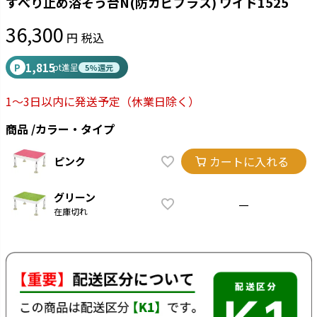
すべり止め浴そう台N(防カビプラス) ワイド1525
36,300
税込
1,815
P
pt進呈
5%還元
1～3日以内に発送予定
（休業日除く）
商品
カラー・タイプ
カートに入れる
ピンク
グリーン
—
在庫切れ