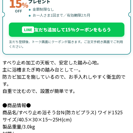
15
プレゼント
%
金額制限なし
OFF
お一人さま1回まで／有効期限2カ月
友だち追加して15%クーポンをもらう
LINE
友だち登録後、トーク画面にクーポンが届きます。ご注文手続き画面でご利用
ください。
すべり止め加工の天板で、安定した踏み心地。
主に浴槽またぎ時の踏み台として…。
防カビ加工を施しているので、お手入れしやすく衛生的で
す。
自重で沈むので、設置が簡単です。
●商品情報●
商品名/すべり止め浴そう台N(防カビプラス) ワイド1525
サイズ/40.5×30×15～25H(cm)
製品重量/3.0kg