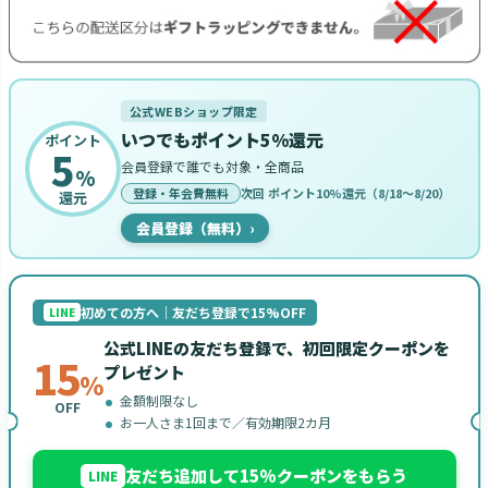
公式WEBショップ限定
いつでもポイント5%還元
ポイント
5
会員登録で誰でも対象・全商品
%
登録・年会費無料
次回 ポイント10%還元（8/18〜8/20）
還元
会員登録（無料）
›
初めての方へ｜友だち登録で15%OFF
LINE
公式LINEの友だち登録で、初回限定クーポンを
15
プレゼント
%
金額制限なし
OFF
お一人さま1回まで／有効期限2カ月
友だち追加して15%クーポンをもらう
LINE