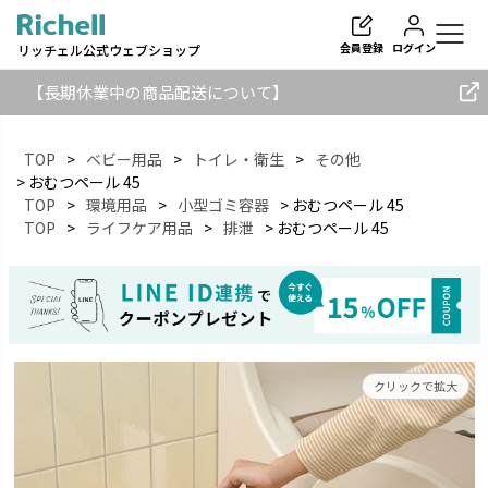
会員登録
ログイン
リッチェル公式ウェブショップ
【長期休業中の商品配送について】
TOP
ベビー用品
トイレ・衛生
その他
おむつペール 45
TOP
環境用品
小型ゴミ容器
おむつペール 45
検索
TOP
ライフケア用品
排泄
おむつペール 45
クリックで拡大