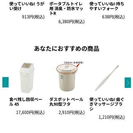
使っていいね! うが
ポータブルトイレ
使っていいね! 持ち
使
い受け
用 消臭・防水マッ
やすいフォーク
トR
913円
(税込)
638円
(税込)
6,380円
(税込)
あなたにおすすめの商品
食べ残し回収ペー
ダスポット ペール
使っていいね! 歯ぐ
E
ル 45
丸90型フタ
きマッサージブラ
4
シ
17,600円
(税込)
2,910円
(税込)
1,210円
(税込)