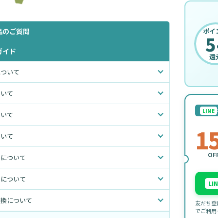
品のご質問
ポイ
5
ガイド
還
について
ついて
LINE
ついて
1
ついて
OF
いについて
トについて
LI
交換について
友だち登
でご利用