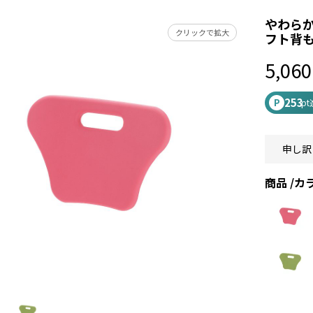
やわらか
クリックで拡大
フト背
5,060
253
P
p
申し訳
商品
カ