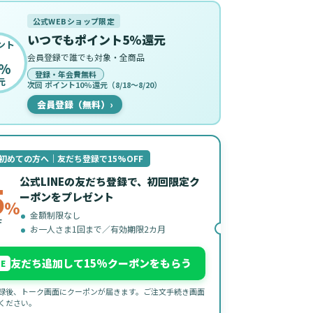
公式WEBショップ限定
いつでもポイント5%還元
ント
会員登録で誰でも対象・全商品
%
登録・年会費無料
元
次回 ポイント10%還元（8/18〜8/20）
会員登録（無料）
›
初めての方へ｜友だち登録で15%OFF
公式LINEの友だち登録で、初回限定ク
5
ーポンをプレゼント
%
金額制限なし
F
お一人さま1回まで／有効期限2カ月
友だち追加して15%クーポンをもらう
NE
録後、トーク画面にクーポンが届きます。ご注文手続き画面
ください。