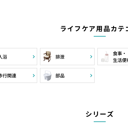
ライフケア用品カテ
食事・
入浴
排泄
生活便
歩行関連
部品
シリーズ