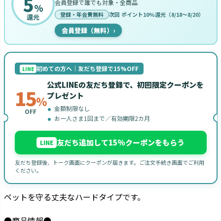
5
会員登録で誰でも対象・全商品
%
登録・年会費無料
次回 ポイント10%還元（8/18〜8/20）
還元
会員登録（無料）
›
初めての方へ｜友だち登録で15%OFF
LINE
公式LINEの友だち登録で、初回限定クーポンを
15
プレゼント
%
金額制限なし
OFF
お一人さま1回まで／有効期限2カ月
友だち追加して15%クーポンをもらう
LINE
友だち登録後、トーク画面にクーポンが届きます。ご注文手続き画面でご利用
ください。
ペットを守る丈夫なハードタイプです。
●商品情報●