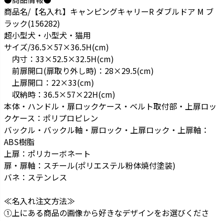
商品名/【名入れ】キャンピングキャリーR ダブルドア M ブ
ラック(156282)
超小型犬・小型犬・猫用
サイズ/36.5×57×36.5H(cm)
内寸：33×52.5×32.5H(cm)
前扉開口(扉取り外し時)：28×29.5(cm)
上扉開口：22×33(cm)
収納時：36.5×57×22H(cm)
本体・ハンドル・扉ロックケース・ベルト取付部・上扉ロッ
クケース：ポリプロピレン
バックル・バックル軸・扉ロック・上扉ロック・上扉軸：
ABS樹脂
上扉：ポリカーボネート
扉・扉軸：スチール(ポリエステル粉体焼付塗装)
バネ：ステンレス
≪名入れ注文方法≫
①上にある商品の画像から好きなデザインをお選びくださ