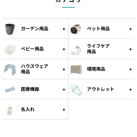
お口の発育につながります。
保温性のある発泡素材でひんや
りしません。
ガーデン用品
ペット用品
ライフケア
ベビー用品
用品
ハウスウェア
環境用品
用品
医療機器
アウトレット
わけわけフリージング
ベビーガード
作り置きに便利な離乳食用小分
家の中の危険から赤ちゃんを守
名入れ
け冷凍トレーです。
ります。