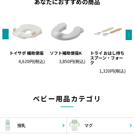
あなたにおすすめの商品
トイサポ 補助便座
ソフト補助便座K
トライ おはし持ち
スプーン・フォー
4,620円
(税込)
3,850円
(税込)
ク
ー
1,320円
(税込)
ベビー用品カテゴリ
授乳
マグ