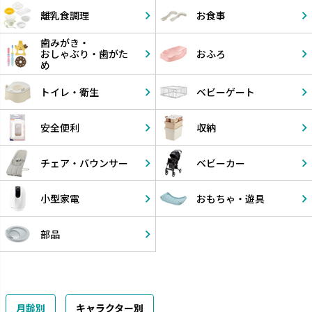
離乳食調理
お食事
歯みがき・
おしゃぶり・
歯がた
おふろ
め
トイレ・衛生
ベビーゲート
安全便利
収納
チェア・
バウンサー
ベビーカー
小型家電
おもちゃ・
遊具
部品
月齢別
キャラクター別