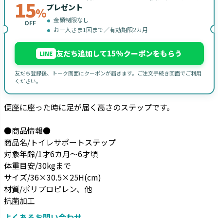
15
プレゼント
%
金額制限なし
OFF
お一人さま1回まで／有効期限2カ月
友だち追加して15%クーポンをもらう
LINE
友だち登録後、トーク画面にクーポンが届きます。ご注文手続き画面でご利用
ください。
便座に座った時に足が届く高さのステップです。
●商品情報●
商品名/トイレサポートステップ
対象年齢/1才6カ月～6才頃
体重目安/30kgまで
サイズ/36×30.5×25H(cm)
材質/ポリプロピレン、他
抗菌加工
よくあるお問い合わせ