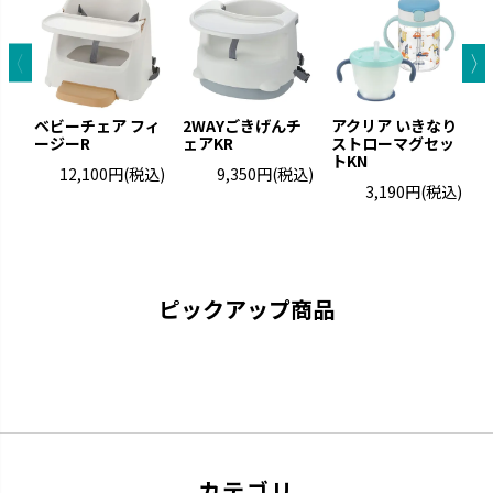
トライ
ふかふか
ベビーチェア フィ
2WAYごきげんチ
アクリア いきなり
「できた！」に寄り添いなが
赤ちゃんにやさしいエアタイプ
ージーR
ェアKR
ストローマグセッ
ら、次の「やってみたい！」を引
です。
トKN
12,100円
(税込)
9,350円
(税込)
き出します。
3,190円
(税込)
ピックアップ商品
カテゴリ
ミルクボトル
ひんやりしない