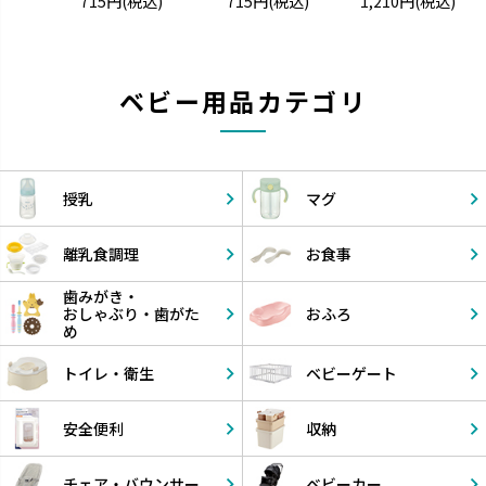
715円
(税込)
715円
(税込)
1,210円
(税込)
ベビー用品カテゴリ
授乳
マグ
離乳食調理
お食事
歯みがき・
おしゃぶり・
歯がた
おふろ
め
トイレ・衛生
ベビーゲート
安全便利
収納
チェア・
バウンサー
ベビーカー