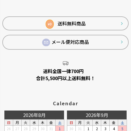
ペー
ジト
ップ
へ
送料無料商品
0
わけわけフリージング
ベビーガード
¥
作り置きに便利な離乳食用小分
家の中の危険から赤ちゃんを守
け冷凍トレーです。
ります。
メール便対応商品
送料全国一律700円
合計5,500円以上送料無料！
Calendar
2026年8月
2026年9月
日
月
火
水
木
金
土
日
月
火
水
木
金
土
26
27
28
29
30
31
1
30
31
1
2
3
4
5