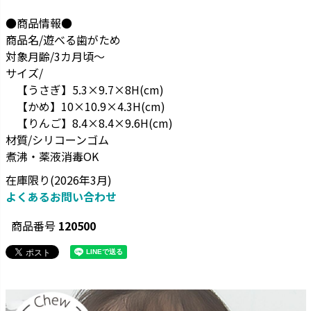
●商品情報●
商品名/遊べる歯がため
対象月齢/3カ月頃～
サイズ/
【うさぎ】5.3×9.7×8H(cm)
【かめ】10×10.9×4.3H(cm)
【りんご】8.4×8.4×9.6H(cm)
材質/シリコーンゴム
煮沸・薬液消毒OK
在庫限り(2026年3月)
よくあるお問い合わせ
商品番号
120500