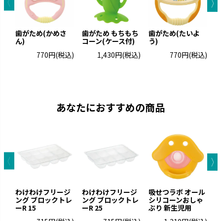
歯がため(かめさ
歯がため もちもち
歯がため(たいよ
ん)
コーン(ケース付)
う)
い
770円
(税込)
1,430円
(税込)
770円
(税込)
あなたにおすすめの商品
わけわけフリージ
わけわけフリージ
吸せつラボ オール
ング ブロックトレ
ング ブロックトレ
シリコーンおしゃ
ーR 15
ーR 25
ぶり 新生児用
ぶ