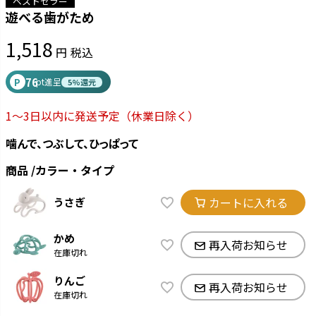
ベストセラー
遊べる歯がため
1,518
税込
76
P
pt進呈
5%還元
1～3日以内に発送予定
（休業日除く）
噛んで、つぶして、ひっぱって
商品
カラー・タイプ
カートに入れる
うさぎ
かめ
再入荷お知らせ
在庫切れ
りんご
再入荷お知らせ
在庫切れ