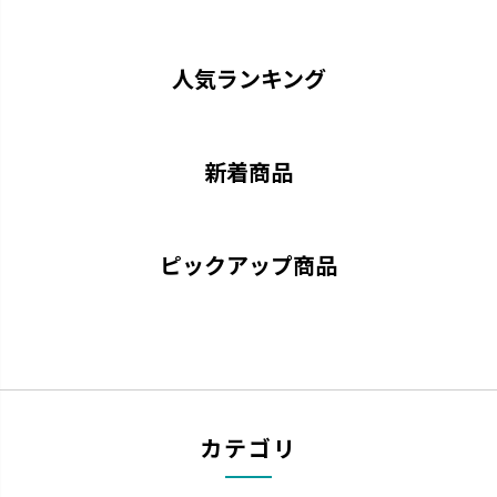
ストローがいつでも手前にくる
中身が見やすい おしゃれなクリ
機能充実のストローマグです。
アボトルのマグです。
人気ランキング
新着商品
ピックアップ商品
トライ
ふかふか
「できた！」に寄り添いなが
赤ちゃんにやさしいエアタイプ
ら、次の「やってみたい！」を引
です。
き出します。
カテゴリ