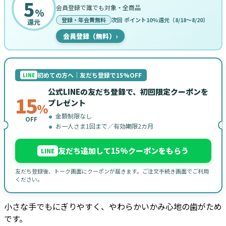
5
会員登録で誰でも対象・全商品
%
登録・年会費無料
次回 ポイント10%還元（8/18〜8/20）
還元
会員登録（無料）
›
初めての方へ｜友だち登録で15%OFF
LINE
公式LINEの友だち登録で、初回限定クーポンを
15
プレゼント
%
金額制限なし
OFF
お一人さま1回まで／有効期限2カ月
友だち追加して15%クーポンをもらう
LINE
友だち登録後、トーク画面にクーポンが届きます。ご注文手続き画面でご利用
ください。
小さな手でもにぎりやすく、やわらかいかみ心地の歯がため
です。