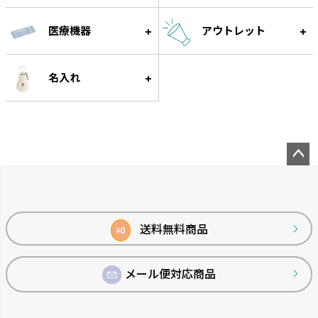
ミルクボトル
ひんやりしない
お口の発育につながります。
保温性のある発泡素材でひんや
医療機器
アウトレット
りしません。
名入れ
ペー
ジト
ップ
へ
送料無料商品
0
わけわけフリージング
ベビーガード
¥
作り置きに便利な離乳食用小分
家の中の危険から赤ちゃんを守
け冷凍トレーです。
ります。
メール便対応商品