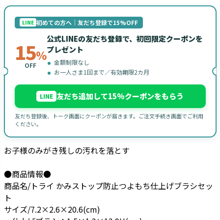
初めての方へ｜友だち登録で15%OFF
LINE
公式LINEの友だち登録で、初回限定クーポンを
15
プレゼント
%
金額制限なし
OFF
お一人さま1回まで／有効期限2カ月
友だち追加して15%クーポンをもらう
LINE
友だち登録後、トーク画面にクーポンが届きます。ご注文手続き画面でご利用
ください。
お子様のみがき残しの汚れを落とす
●商品情報●
商品名/トライ かみストップ防止つよもち仕上げブラシセッ
ト
サイズ/7.2×2.6×20.6(cm)