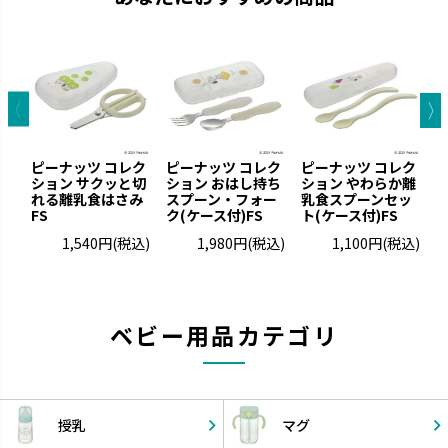
ピーナッツ コレク
ピーナッツ コレク
ピーナッツ コレク
ション サクッと切
ション おはし持ち
ション やわらか離
れる離乳食はさみ
スプーン・フォー
乳食スプーンセッ
FS
ク(ケース付)FS
ト(ケース付)FS
ク
1,540円
(税込)
1,980円
(税込)
1,100円
(税込)
ベビー用品カテゴリ
授乳
マグ