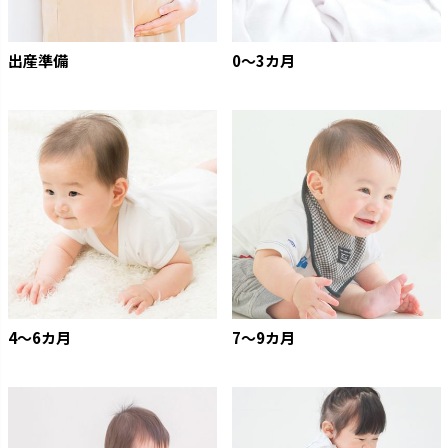
出産準備
0〜3カ月
4〜6カ月
7〜9カ月