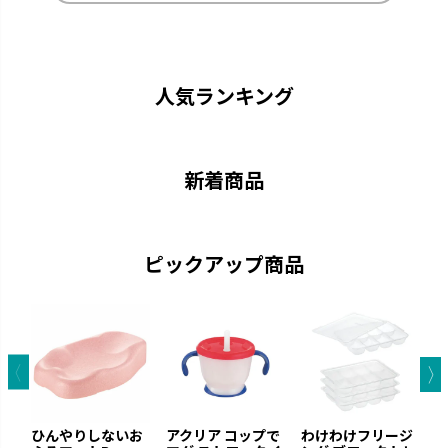
アスター
アクリア
ストローがいつでも手前にくる
中身が見やすい おしゃれなクリ
機能充実のストローマグです。
アボトルのマグです。
人気ランキング
新着商品
ピックアップ商品
トライ
ふかふか
「できた！」に寄り添いなが
赤ちゃんにやさしいエアタイプ
ら、次の「やってみたい！」を引
です。
き出します。
ひんやりしないお
アクリア コップで
わけわけフリージ