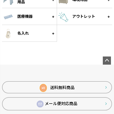
用品
医療機器
アウトレット
わけわけフリージング
ベビーガード
名入れ
作り置きに便利な離乳食用小分
家の中の危険から赤ちゃんを守
け冷凍トレーです。
ります。
ペー
ジト
ップ
へ
送料無料商品
0
¥
メール便対応商品