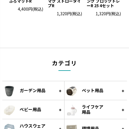
ふろマットR
マグ ストロータイ
ング ブロックトレ
ぶ
プR
ーR 25 4セット
4,400円
(税込)
1,320円
(税込)
1,320円
(税込)
カテゴリ
ミルクボトル
ひんやりしない
お口の発育につながります。
保温性のある発泡素材でひんや
りしません。
ガーデン用品
ペット用品
ライフケア
ベビー用品
用品
ハウスウェア
環境用品