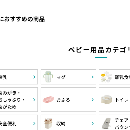
におすすめの商品
ベビー用品カテゴ
授乳
マグ
離乳食
歯みがき・
おしゃぶり・
おふろ
トイレ
歯がため
チェア
安全便利
収納
バウン