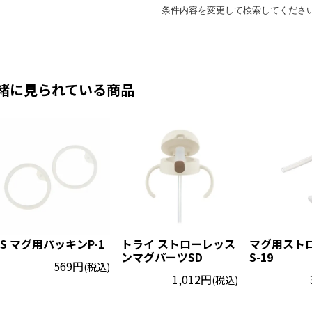
緒に見られている商品
ES マグ用パッキンP-1
トライ ストローレッス
マグ用スト
ンマグパーツSD
S-19
569円
(税込)
1,012円
(税込)