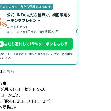
初めての方へ｜友だち登録で15%OFF
公式LINEの友だち登録で、初回限定ク
5
ーポンをプレゼント
%
金額制限なし
F
お一人さま1回まで／有効期限2カ月
友だち追加して15%クーポンをもらう
NE
録後、トーク画面にクーポンが届きます。ご注文手続き画面
ください。
は
こちら
報●
グ用ストローセット S-10
リコーンゴム
入（飲み口2コ、ストロー2本）
乾燥機OK