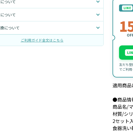
いについて
LINE
トについて
1
交換について
OF
ご利用ガイド全文はこちら
LI
友だち登
でご利用
適用商品
●商品情
商品名/マ
材質/シ
2セット
食器洗い