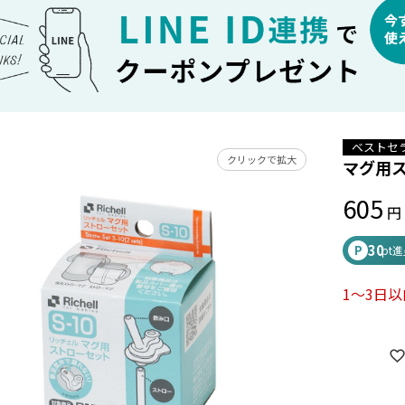
ベストセ
クリックで拡大
マグ用ス
605
30
P
pt
1～3日