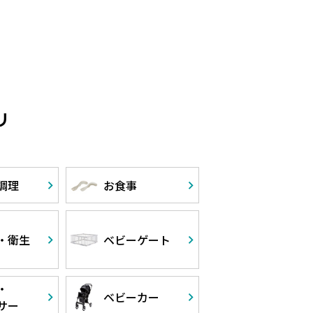
リ
調理
お食事
・衛生
ベビーゲート
・
ベビーカー
サー