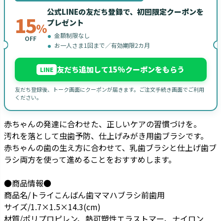
公式LINEの友だち登録で、初回限定クーポンを
15
プレゼント
%
金額制限なし
OFF
お一人さま1回まで／有効期限2カ月
友だち追加して15%クーポンをもらう
LINE
友だち登録後、トーク画面にクーポンが届きます。ご注文手続き画面でご利用
ください。
赤ちゃんの発達に合わせた、正しいケアの習慣づけを。
汚れを落として虫歯予防、仕上げみがき用歯ブラシです。
赤ちゃんの歯の生え方に合わせて、乳歯ブラシと仕上げ歯ブ
ラシ両方を使って進めることをおすすめします。
●商品情報●
商品名/トライこんばん歯ママハブラシ前歯用
サイズ/1.7×1.5×14.3(cm)
材質/ポリプロピレン、熱可塑性エラストマー、ナイロン