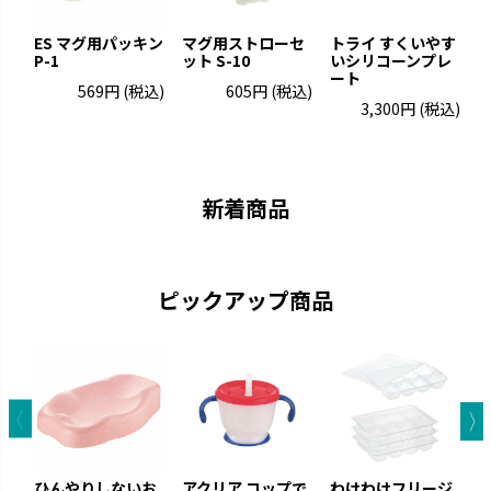
ES マグ用パッキン
マグ用ストローセ
トライ すくいやす
P-1
ット S-10
いシリコーンプレ
ート
プ
569円
(税込)
605円
(税込)
3,300円
(税込)
トライ
ふかふか
「できた！」に寄り添いなが
赤ちゃんにやさしいエアタイプ
ら、次の「やってみたい！」を引
です。
き出します。
新着商品
ピックアップ商品
ひんやりしないお
アクリア コップで
わけわけフリージ