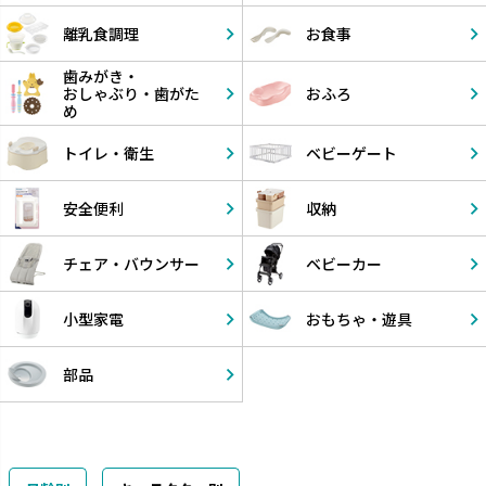
離乳食調理
お食事
歯みがき・
おしゃぶり・
歯がた
おふろ
め
トイレ・衛生
ベビーゲート
安全便利
収納
チェア・
バウンサー
ベビーカー
小型家電
おもちゃ・
遊具
部品