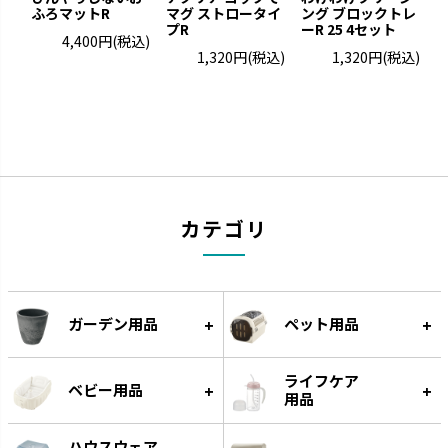
ミルクボトル
ひんやりしない
ふろマットR
マグ ストロータイ
ング ブロックトレ
ぶ
お口の発育につながります。
プR
保温性のある発泡素材でひんや
ーR 25 4セット
4,400円
(税込)
りしません。
1,320円
(税込)
1,320円
(税込)
カテゴリ
ガーデン用品
ペット用品
わけわけフリージング
ベビーガード
作り置きに便利な離乳食用小分
家の中の危険から赤ちゃんを守
け冷凍トレーです。
ります。
ライフケア
ベビー用品
用品
ハウスウェア