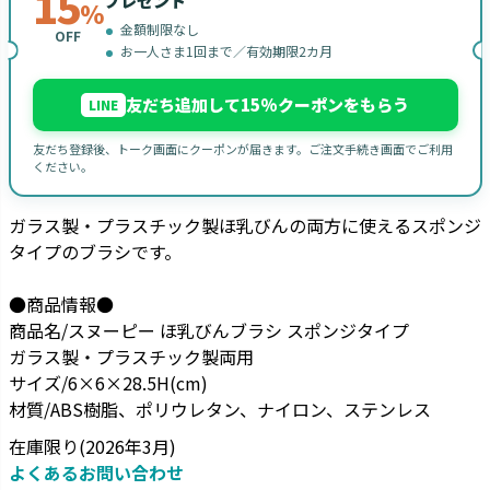
15
プレゼント
%
金額制限なし
OFF
お一人さま1回まで／有効期限2カ月
友だち追加して15%クーポンをもらう
LINE
友だち登録後、トーク画面にクーポンが届きます。ご注文手続き画面でご利用
ください。
ガラス製・プラスチック製ほ乳びんの両方に使えるスポンジ
タイプのブラシです。
●商品情報●
商品名/スヌーピー ほ乳びんブラシ スポンジタイプ
ガラス製・プラスチック製両用
サイズ/6×6×28.5H(cm)
材質/ABS樹脂、ポリウレタン、ナイロン、ステンレス
在庫限り(2026年3月)
よくあるお問い合わせ