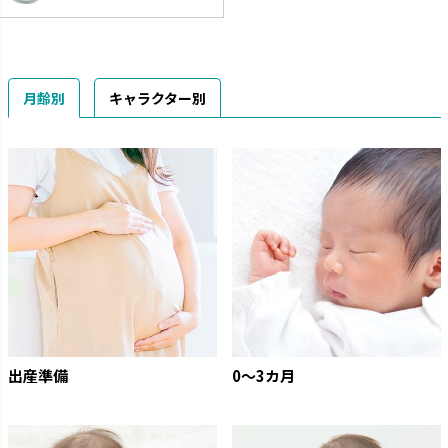
月齢別
キャラクター別
出産準備
0〜3カ月