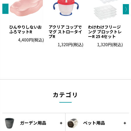
ひんやりしないお
アクリア コップで
わけわけフリージ
ミルクボトル
ひんやりしない
ふろマットR
マグ ストロータイ
ング ブロックトレ
ぶ
お口の発育につながります。
プR
保温性のある発泡素材でひんや
ーR 25 4セット
4,400円
(税込)
りしません。
1,320円
(税込)
1,320円
(税込)
カテゴリ
ガーデン用品
ペット用品
わけわけフリージング
ベビーガード
作り置きに便利な離乳食用小分
家の中の危険から赤ちゃんを守