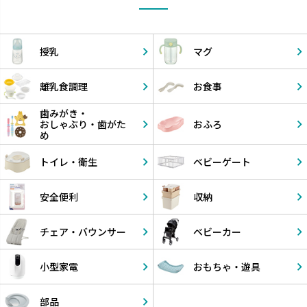
授乳
マグ
離乳食調理
お食事
歯みがき・
おしゃぶり・
歯がた
おふろ
め
トイレ・衛生
ベビーゲート
安全便利
収納
チェア・
バウンサー
ベビーカー
小型家電
おもちゃ・
遊具
部品