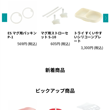
ES マグ用パッキン
マグ用ストローセ
トライ すくいやす
P-1
ット S-10
いシリコーンプレ
ート
プ
569円
(税込)
605円
(税込)
3,300円
(税込)
トライ
ふかふか
「できた！」に寄り添いなが
赤ちゃんにやさしいエアタイプ
ら、次の「やってみたい！」を引
です。
き出します。
新着商品
ピックアップ商品