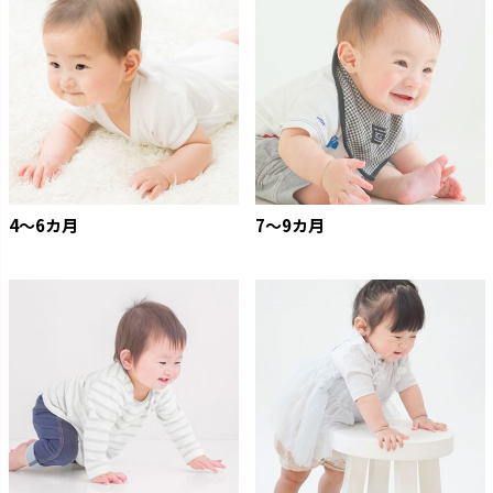
4〜6カ月
7〜9カ月