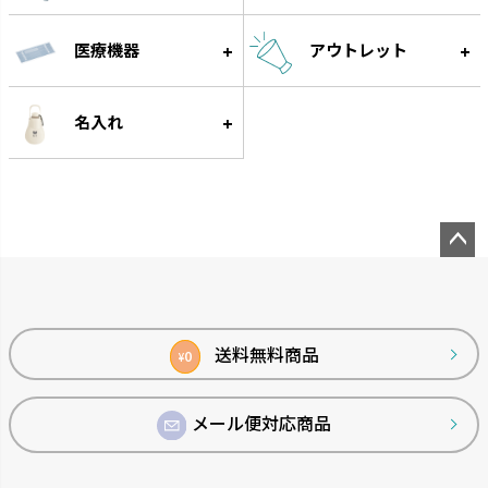
医療機器
アウトレット
わけわけフリージング
ベビーガード
名入れ
作り置きに便利な離乳食用小分
家の中の危険から赤ちゃんを守
け冷凍トレーです。
ります。
ペー
ジト
ップ
へ
送料無料商品
0
¥
メール便対応商品