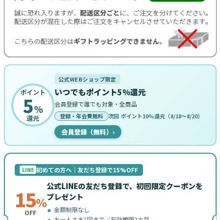
公式WEBショップ限定
いつでもポイント5%還元
ポイント
5
会員登録で誰でも対象・全商品
%
登録・年会費無料
次回 ポイント10%還元（8/18〜8/20）
還元
会員登録（無料）
›
初めての方へ｜友だち登録で15%OFF
LINE
公式LINEの友だち登録で、初回限定クーポンを
15
プレゼント
%
金額制限なし
OFF
お一人さま1回まで／有効期限2カ月