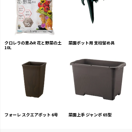
クロレラの恵みR 花と野菜の土
菜園ポット用 支柱留め具
10L
フォーレ スクエアポット 6号
菜園上手 ジャンボ 65型