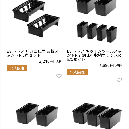
ES トトノ 引き出し用 お椀ス
ES トトノ キッチンツールスタ
タンドR 2点セット
ンドR＆調味料収納ボックスR
6点セット
2,240
税込
7,896
税込
公式限定
公式限定