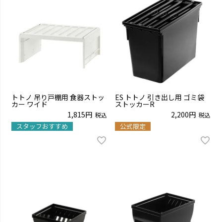
トトノ 吊り戸棚用 食器ストッ
ES トトノ 引き出し用 ゴミ袋
カー ワイド
ストッカーR
1,815
2,200
税込
税込
スタッフおすすめ
公式限定