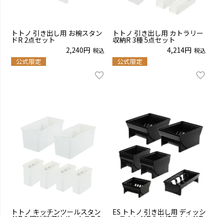
トトノ 引き出し用 お椀スタン
トトノ 引き出し用 カトラリー
ドR 2点セット
収納R 3種 5点セット
2,240
4,214
税込
税込
公式限定
公式限定
トトノ キッチンツールスタン
ES トトノ 引き出し用 ディッシ