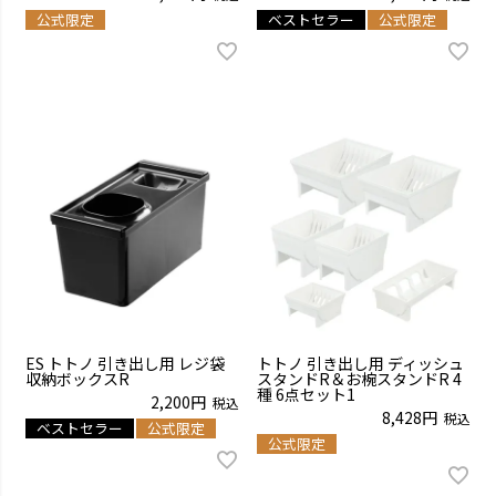
公式限定
ベストセラー
公式限定
ES トトノ 引き出し用 レジ袋
トトノ 引き出し用 ディッシュ
収納ボックスR
スタンドR＆お椀スタンドR 4
種 6点セット1
2,200
税込
8,428
税込
ベストセラー
公式限定
公式限定