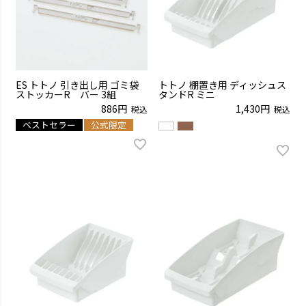
ES トトノ 引き出し用 ゴミ袋
トトノ 棚置き用 ディッシュス
ストッカーR バー 3組
タンドR ミニ
886
1,430
税込
税込
ベストセラー
公式限定