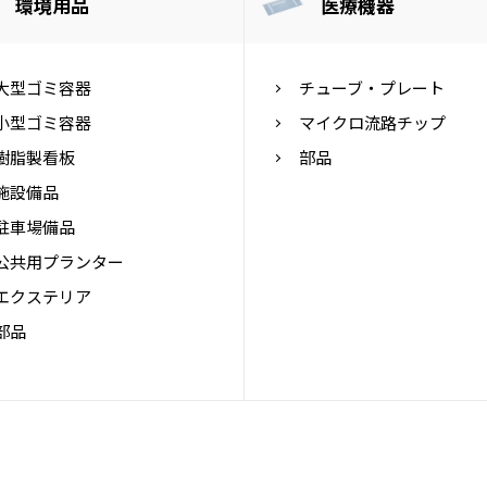
環境用品
医療機器
大型ゴミ容器
チューブ・プレート
小型ゴミ容器
マイクロ流路チップ
樹脂製看板
部品
施設備品
駐車場備品
公共用プランター
エクステリア
部品