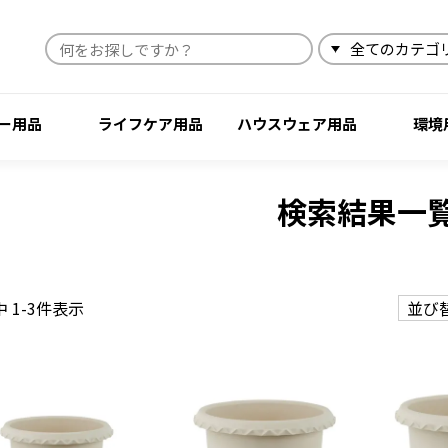
検索
ー用品
ライフケア用品
ハウスウェア用品
環境
検索結果一
中
1
-
3
件表示
並び