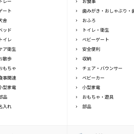
トレー
お食事
ゲート
歯みがき・おしゃぶり・
犬舎
おふろ
ベッド
トイレ・衛生
トイレ
ベビーゲート
ケア衛生
安全便利
お散歩
収納
おもちゃ
チェア・バウンサー
食事関連
ベビーカー
小型家電
小型家電
部品
おもちゃ・遊具
名入れ
部品