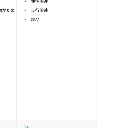
住宅関連
歯がため
歩行関連
部品