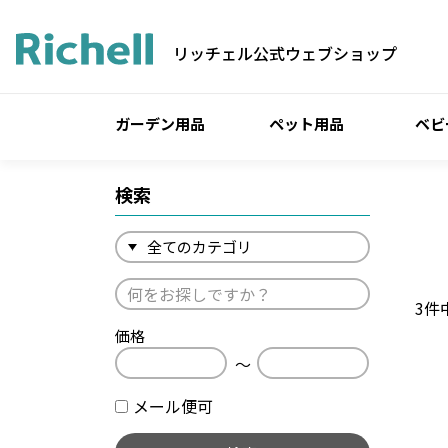
リッチェル公式ウェブショップ
ガーデン用品
ペット用品
ベビ
検索
3
件
価格
〜
メール便可