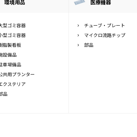
環境用品
医療機器
大型ゴミ容器
チューブ・プレート
小型ゴミ容器
マイクロ流路チップ
樹脂製看板
部品
施設備品
駐車場備品
公共用プランター
エクステリア
部品