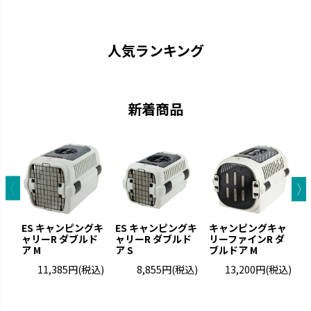
ペットを守る丈夫なハードタイ
愛犬と一緒に大自然へ行きまし
プのキャリーです。
ょう。
人気ランキング
新着商品
お掃除簡単
ラプレ
ES キャンピングキ
ES キャンピングキ
キャンピングキャ
凹凸が少なくお手入れが簡単で
猫と過ごすおしゃれ空間を演出
ャリーR ダブルド
ャリーR ダブルド
リーファインR ダ
リ
す。
です。
ア M
ア S
ブルドア M
ブ
11,385円
(税込)
8,855円
(税込)
13,200円
(税込)