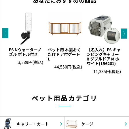
あなたにおすすめの商品
ES Nウォーターノ
ペット用 木製おく
【名入れ】ES キャ
ズル ボトル付き
だけドア付ゲート
ンピングキャリー
ト
L
R ダブルドア M ホ
3,289円
(税込)
ワイト(156281)
44,550円
(税込)
11,385円
(税込)
ペット用品カテゴリ
キャリー・
カート
ケージ