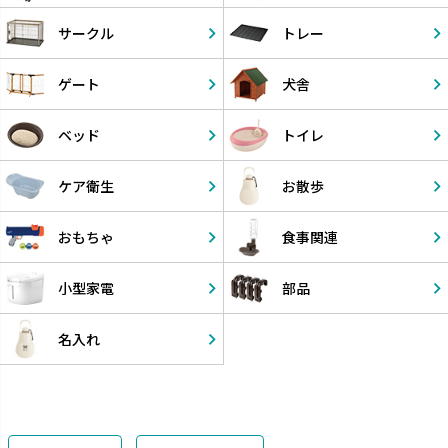
サークル
トレー
ゲート
犬舎
ベッド
トイレ
ケア衛生
お散歩
おもちゃ
食事関連
小型家電
部品
名入れ