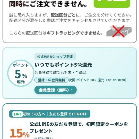
公式WEBショップ限定
いつでもポイント5%還元
ポイント
5
会員登録で誰でも対象・全商品
%
登録・年会費無料
次回 ポイント10%還元（8/18〜8/20）
還元
会員登録（無料）
›
初めての方へ｜友だち登録で15%OFF
LINE
公式LINEの友だち登録で、初回限定クーポンを
15
プレゼント
%
金額制限なし