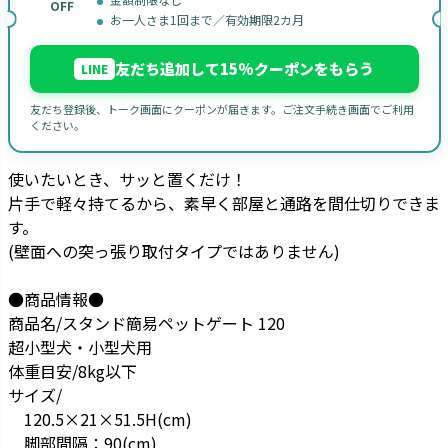
OFF
お一人さま1回まで／有効期限2カ月
友だち追加して15%クーポンをもらう
LINE
友だち登録後、トーク画面にクーポンが届きます。ご注文手続き画面でご利用
ください。
使いたいとき、サッと置くだけ！
片手で軽々持てるから、素早く部屋と通路を間仕切りできま
す。
(壁面への突っ張り取付タイプではありません)
●商品情報●
商品名/スタンド簡易ペットゲート 120
超小型犬・小型犬用
体重目安/8kg以下
サイズ/
120.5×21×51.5H(cm)
脚部間隔：90(cm)