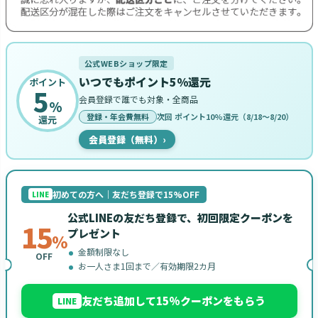
公式WEBショップ限定
いつでもポイント5%還元
ポイント
5
会員登録で誰でも対象・全商品
%
登録・年会費無料
次回 ポイント10%還元（8/18〜8/20）
還元
会員登録（無料）
›
初めての方へ｜友だち登録で15%OFF
LINE
公式LINEの友だち登録で、初回限定クーポンを
15
プレゼント
%
金額制限なし
OFF
お一人さま1回まで／有効期限2カ月
友だち追加して15%クーポンをもらう
LINE