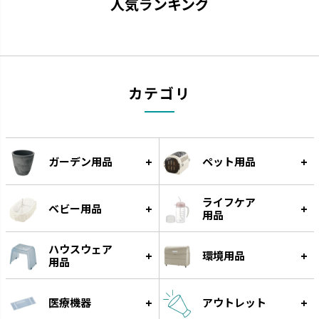
人気ランキング
キカケア
シェリー
疲れをやわらげてくれるセルフ
進化するキッチンに合わせて使
ケアアイテムです。
いやすさを実現しました。
カテゴリ
ガーデン用品
ペット用品
ライフケア
ベビー用品
用品
ハウスウェア
環境用品
用品
カラリ
ラクール
引っかけて乾かすことができま
機能的なアイテムでワンランク
医療機器
アウトレット
す。
アップしたキッチンを実現しま