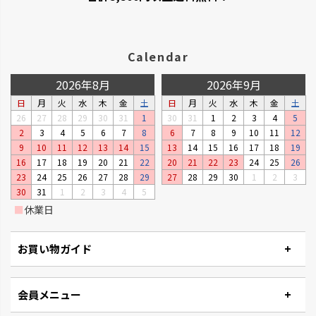
Calendar
2026年8月
2026年9月
日
月
火
水
木
金
土
日
月
火
水
木
金
土
シンプルトーン
バスカHA
26
27
28
29
30
31
1
30
31
1
2
3
4
5
シンプルで機能的です。
浴室の壁面パネルとコーディネ
2
3
4
5
6
7
8
6
7
8
9
10
11
12
ートできます。
9
10
11
12
13
14
15
13
14
15
16
17
18
19
16
17
18
19
20
21
22
20
21
22
23
24
25
26
23
24
25
26
27
28
29
27
28
29
30
1
2
3
30
31
1
2
3
4
5
■
休業日
お買い物ガイド
会員メニュー