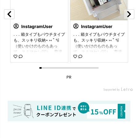
InstagramUser
InstagramUser
じ
. . . 箱タイプもパウチタイプ
. . . 箱タイプもパウチタイプ
. 
納
も、スッキリ収納⋆ ⑅ ˚ 🫧
も、スッキリ収納⋆ ⑅ ˚ 🫧
の
✨／
（使いかけのものもあっ
（使いかけのものもあっ
ッ
公
て、スミマセン🙇‍♀️） . 育児
て、スミマセン🙇‍♀️） . 育児
い
が
をしながらの家事は1分1秒
をしながらの家事は1分1秒
が
な
を争うので（笑） 一目で中
を争うので（笑） 一目で中
ト
す
身を確認できるのは大助か
身を確認できるのは大助か
ク
戸
りです𓏲 🫶🏻 . 両サイドには
りです𓏲 🫶🏻 . 両サイドには
た
PR
 吊
掴みやすいよう持ち手があ
掴みやすいよう持ち手があ
な
り 前面には引っ張り出しや
り 前面には引っ張り出しや
る
Supported by
 食
すいように取っ手があるの
すいように取っ手があるの
期

で とても便利です◎ . 散ら
で とても便利です◎ . 散ら
ん
用
かりがちなストックも これ
かりがちなストックも これ

力
で綺麗に『トトノ』えたい
で綺麗に『トトノ』えたい
の
です ☆⭒🧸⭒☆ . . . 𖥧 𖥧 𖧧 ˒˒. .
です ☆⭒🧸⭒☆ . . . 𖥧 𖥧 𖧧 ˒˒. .
スト
吊り
𖡼.𖤣𖥧 ⠜ . . 𖥧 𖥧 𖧧 ˒˒. . 𖡼.𖤣𖥧 ⠜ .
𖡼.𖤣𖥧 ⠜ . . 𖥧 𖥧 𖧧 ˒˒. . 𖡼.𖤣𖥧 ⠜ .
ど
」
🛒 ⌇ richell_official_jp 🏷️ ⌇
🛒 ⌇ richell_official_jp 🏷️ ⌇
を
ー
トトノ 吊り戸棚用ストッカ
トトノ 吊り戸棚用ストッカ
ま