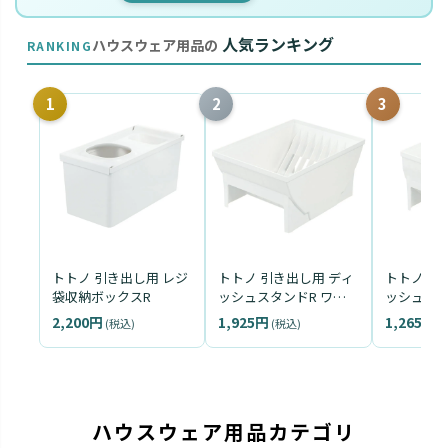
人気ランキング
ハウスウェア用品の
RANKING
1
2
3
トトノ 引き出し用 レジ
トトノ 引き出し用 ディ
トトノ 引
袋収納ボックスR
ッシュスタンドR ワイ
ッシュスタ
ド
ュラー
2,200円
1,925円
1,265円
(税込)
(税込)
(
ハウスウェア用品カテゴリ