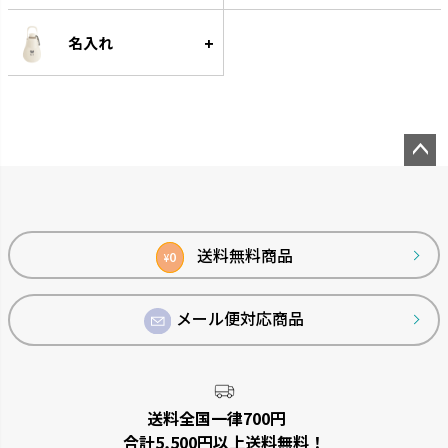
す。
名入れ
ペー
ジト
ップ
へ
送料無料商品
0
¥
クレース
つくりおき
インテリアにマッチするデザイ
作り置きに便利な食材小分け冷
メール便対応商品
ンです。
凍・冷蔵トレーです。
送料全国一律700円
合計5,500円以上送料無料！