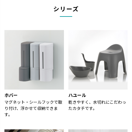
統
ー （レギュラー / 17.5×28×
ー （レギュラー / 17.5×28×
中
シリーズ
ま
20H（cm）） . . . 𖥧 𖥧 𖧧 ˒˒. .
20H（cm）） . . . 𖥧 𖥧 𖧧 ˒˒. .
画
い
𖡼.𖤣𖥧 ⠜ . . 𖥧 𖥧 𖧧 ˒˒. . 𖡼.𖤣𖥧 ⠜ .
𖡼.𖤣𖥧 ⠜ . . 𖥧 𖥧 𖧧 ˒˒. . 𖡼.𖤣𖥧 ⠜ .
イ
付
#リッチェル #リッチェルハ
#リッチェル #リッチェルハ
せ
中
ウスウェア #トトノ #キッチ
ウスウェア #トトノ #キッチ
デ
の
ン収納 #pr . .
ン収納 #pr . .
ト
ズ
っ
み
˖°
―
🫶
―
. 
―
el
―
り
戸棚
ュラ
レギ
m））
×2
. 
 材
ェ
イド
ェ
ホバー
ハユール
#pr
マグネット・シールフックで取
乾きやすく、水切れにこだわっ
材
り付け、浮かせて収納できま
たカタチです。
――
―
す。
―
―
稿