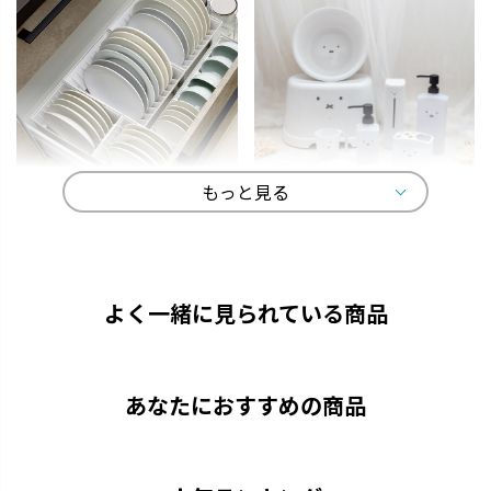
役
！
は
of
ッ
く
ri
プ
もっと見る
リッ
活
トトノ
ディック・ブルーナ
り戸
よく使うものをサッと取り出し
オトナかわいいラインナップ
 #
て、家事効率がアップします。
で、選ぶ楽しみが広がります。
 #
よく一緒に見られている商品
始
あなたにおすすめの商品