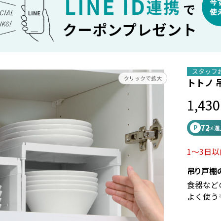
スタッフ
クリックで拡大
トトノ 
1,430
72
P
pt
1～3日
吊り戸棚
食器など
よく使う