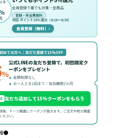
ント
会員登録で誰でも対象・全商品
%
登録・年会費無料
元
次回 ポイント10%還元（8/18〜8/20）
会員登録（無料）
›
初めての方へ｜友だち登録で15%OFF
公式LINEの友だち登録で、初回限定ク
5
ーポンをプレゼント
%
金額制限なし
F
お一人さま1回まで／有効期限2カ月
友だち追加して15%クーポンをもらう
NE
録後、トーク画面にクーポンが届きます。ご注文手続き画面
ください。
報●