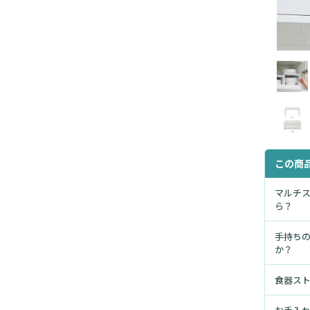
この商
マルチ
ら？
手持ち
か？
食器ス