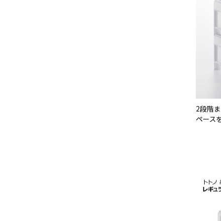
2段階
ペース