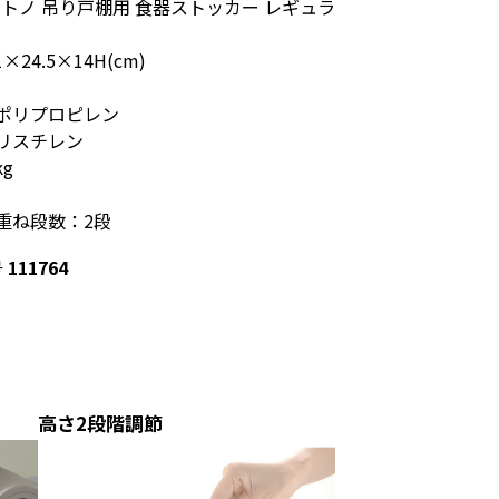
トトノ 吊り戸棚用 食器ストッカー レギュラ
×24.5×14H(cm)
ポリプロピレン
リスチレン
kg
重ね段数：2段
号
111764
高さ2段階調節