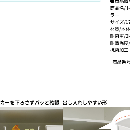
●商品情
商品名/
ラー
サイズ/17
材質/本
耐荷重/2
耐熱温度/
抗菌加工
商品番
カーを下ろさずパッと確認
出し入れしやすい形