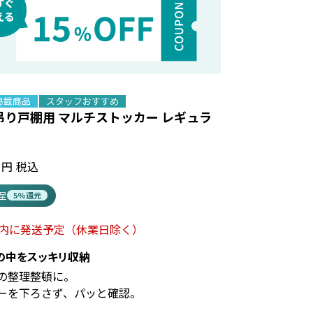
掲載商品
スタッフおすすめ
吊り戸棚用 マルチストッカー レギュラ
税込
進呈
5%還元
以内に発送予定
（休業日除く）
の中をスッキリ収納
の整理整頓に。
ーを下ろさず、パッと確認。