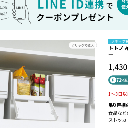
メディア
クリックで拡大
トトノ 
ー
1,430
72
P
pt
1～3日
吊り戸棚
食品など
ストッカ