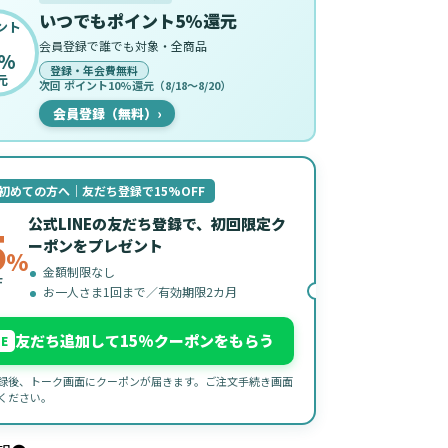
いつでもポイント5%還元
ント
会員登録で誰でも対象・全商品
%
登録・年会費無料
元
次回 ポイント10%還元（8/18〜8/20）
会員登録（無料）
›
初めての方へ｜友だち登録で15%OFF
公式LINEの友だち登録で、初回限定ク
5
ーポンをプレゼント
%
金額制限なし
F
お一人さま1回まで／有効期限2カ月
友だち追加して15%クーポンをもらう
NE
録後、トーク画面にクーポンが届きます。ご注文手続き画面
ください。