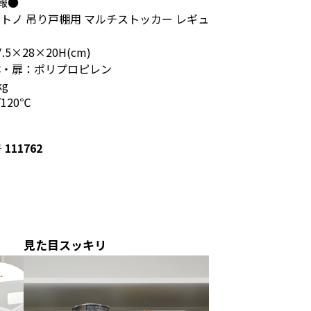
報●
トトノ 吊り戸棚用 マルチストッカー レギュ
.5×28×20H(cm)
体・扉：ポリプロピレン
kg
120℃
号
111762
見た目スッキリ