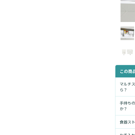
この商
マルチ
ら？
手持ち
か？
食器ス