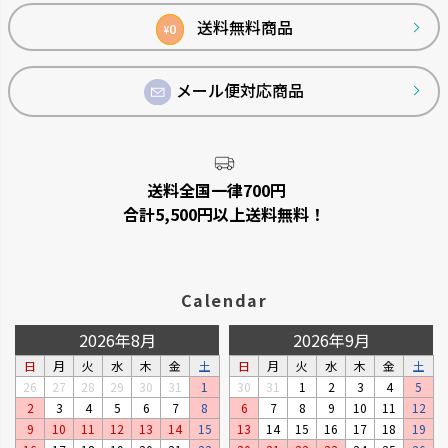
へ
送料無料商品
0
¥
メール便対応商品
シンプルトーン
バスカHA
シンプルで機能的です。
浴室の壁面パネルとコーディネー
トできます。
送料全国一律700円
合計5,500円以上送料無料！
Calendar
2026年8月
2026年9月
日
月
火
水
木
金
土
日
月
火
水
木
金
土
26
27
28
29
30
31
1
30
31
1
2
3
4
5
2
3
4
5
6
7
8
6
7
8
9
10
11
12
リュクレ
ダスポット
9
10
11
12
13
14
15
13
14
15
16
17
18
19
凹凸がなくお手入れしやすい形
使いやすい生活の必需品です。