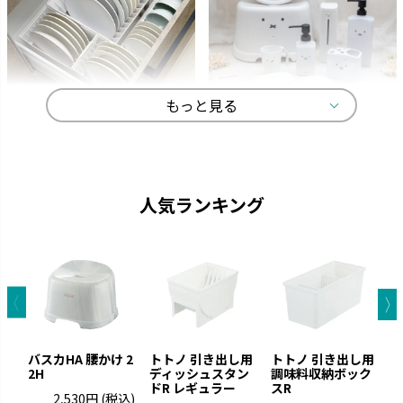
もっと見る
トトノ
ディック・ブルーナ
よく使うものをサッと取り出し
オトナかわいいラインナップで、
て、家事効率がアップします。
選ぶ楽しみが広がります。
人気ランキング
バスカHA 腰かけ 2
トトノ 引き出し用
トトノ 引き出し用
2H
ディッシュスタン
調味料収納ボック
ドR レギュラー
スR
ド
2,530円
(税込)