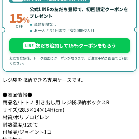
公式LINEの友だち登録で、初回限定クーポンを
15
プレゼント
%
金額制限なし
OFF
お一人さま1回まで／有効期限2カ月
友だち追加して15%クーポンをもらう
LINE
友だち登録後、トーク画面にクーポンが届きます。ご注文手続き画面でご利用
ください。
レジ袋を収納できる専用ケースです。
●商品情報●
商品名/トトノ 引き出し用 レジ袋収納ボックスR
サイズ/28.5×14×14H(cm)
材質/ポリプロピレン
耐熱温度/120℃
付属品/ジョイント1コ