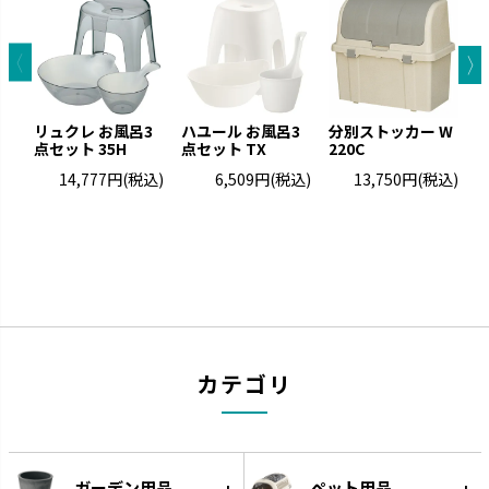
キカケア
シェリー
疲れをやわらげてくれるセルフ
進化するキッチンに合わせて使
ケアアイテムです。
いやすさを実現しました。
リュクレ お風呂3
ハユール お風呂3
分別ストッカー W
点セット 35H
点セット TX
220C
ト
14,777円
(税込)
6,509円
(税込)
13,750円
(税込)
カラリ
ラクール
カテゴリ
引っかけて乾かすことができま
機能的なアイテムでワンランクア
す。
ップしたキッチンを実現します。
ガーデン用品
ペット用品