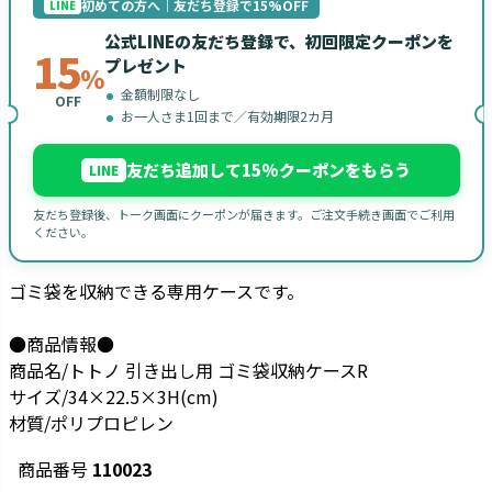
初めての方へ｜友だち登録で15%OFF
LINE
公式LINEの友だち登録で、初回限定クーポンを
15
プレゼント
%
金額制限なし
OFF
お一人さま1回まで／有効期限2カ月
友だち追加して15%クーポンをもらう
LINE
友だち登録後、トーク画面にクーポンが届きます。ご注文手続き画面でご利用
ください。
ゴミ袋を収納できる専用ケースです。
●商品情報●
商品名/トトノ 引き出し用 ゴミ袋収納ケースR
サイズ/34×22.5×3H(cm)
材質/ポリプロピレン
商品番号
110023