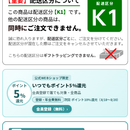
公式WEBショップ限定
いつでもポイント5%還元
ポイント
5
会員登録で誰でも対象・全商品
%
登録・年会費無料
次回 ポイント10%還元（8/18〜8/20）
還元
会員登録（無料）
›