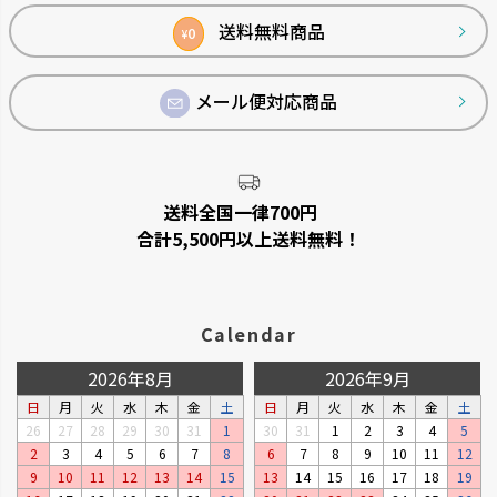
へ
送料無料商品
0
¥
メール便対応商品
シンプルトーン
バスカHA
シンプルで機能的です。
浴室の壁面パネルとコーディネー
トできます。
送料全国一律700円
合計5,500円以上送料無料！
Calendar
2026年8月
2026年9月
日
月
火
水
木
金
土
日
月
火
水
木
金
土
26
27
28
29
30
31
1
30
31
1
2
3
4
5
2
3
4
5
6
7
8
6
7
8
9
10
11
12
リュクレ
ダスポット
9
10
11
12
13
14
15
13
14
15
16
17
18
19
凹凸がなくお手入れしやすい形
使いやすい生活の必需品です。