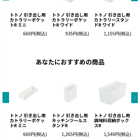
トトノ 引き出し用
トトノ 引き出し用
トトノ 引き出し用
カトラリーポケッ
カトラリーポケッ
カトラリースタン
トR ミニ
トR ワイド
ドR ワイド
660円
(税込)
935円
(税込)
1,155円
(税込)
あなたにおすすめの商品
トトノ 引き出し用
トトノ 引き出し用
トトノ 引き出し用
カトラリーポケッ
キッチンツールス
調味料収納ボック
トR ミニ
タンドR
スR
ド
660円
(税込)
1,265円
(税込)
1,540円
(税込)