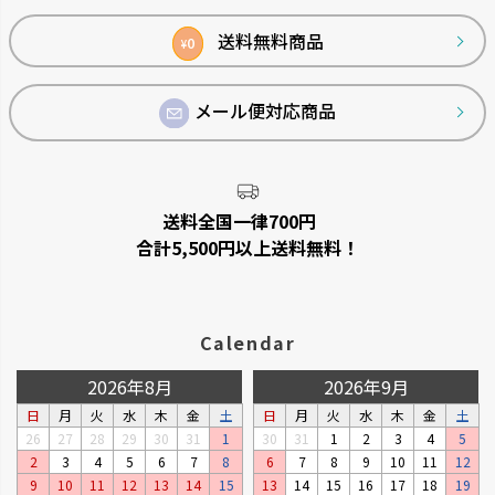
ップ
へ
送料無料商品
0
¥
メール便対応商品
シンプルトーン
バスカHA
シンプルで機能的です。
浴室の壁面パネルとコーディネー
トできます。
送料全国一律700円
合計5,500円以上送料無料！
Calendar
2026年8月
2026年9月
日
月
火
水
木
金
土
日
月
火
水
木
金
土
26
27
28
29
30
31
1
30
31
1
2
3
4
5
2
3
4
5
6
7
8
6
7
8
9
10
11
12
リュクレ
ダスポット
9
10
11
12
13
14
15
13
14
15
16
17
18
19