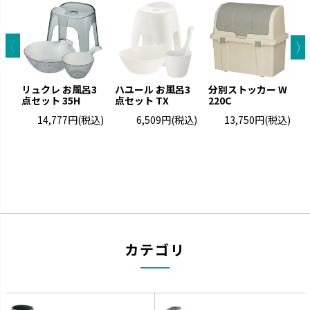
キカケア
シェリー
疲れをやわらげてくれるセルフ
進化するキッチンに合わせて使
ケアアイテムです。
いやすさを実現しました。
リュクレ お風呂3
ハユール お風呂3
分別ストッカー W
点セット 35H
点セット TX
220C
ト
14,777円
(税込)
6,509円
(税込)
13,750円
(税込)
カラリ
ラクール
カテゴリ
引っかけて乾かすことができま
機能的なアイテムでワンランクア
す。
ップしたキッチンを実現します。