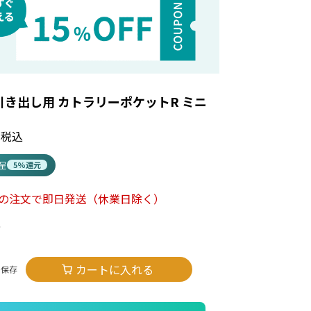
引き出し用 カトラリーポケットR ミニ
税込
進呈
5%還元
での注文で即日発送
（休業日除く）
う
カートに入れる