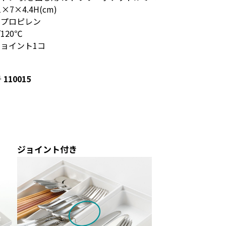
×7×4.4H(cm)
リプロピレン
120℃
ジョイント1コ
号
110015
ジョイント付き