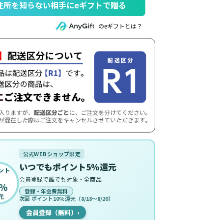
住所を知らない相手にeギフトで贈る
のeギフトとは？
公式WEBショップ限定
いつでもポイント5%還元
ント
会員登録で誰でも対象・全商品
%
登録・年会費無料
元
次回 ポイント10%還元（8/18〜8/20）
会員登録（無料）
›