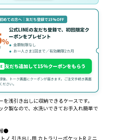
初めての方へ｜友だち登録で15%OFF
公式LINEの友だち登録で、初回限定ク
5
ーポンをプレゼント
%
金額制限なし
F
お一人さま1回まで／有効期限2カ月
友だち追加して15%クーポンをもらう
NE
録後、トーク画面にクーポンが届きます。ご注文手続き画面
ください。
ーを浅引き出しに収納できるケースです。
ック製なので、水洗いできてお手入れ簡単で
報●
トトノ 引き出し用 カトラリーポケットR ミニ