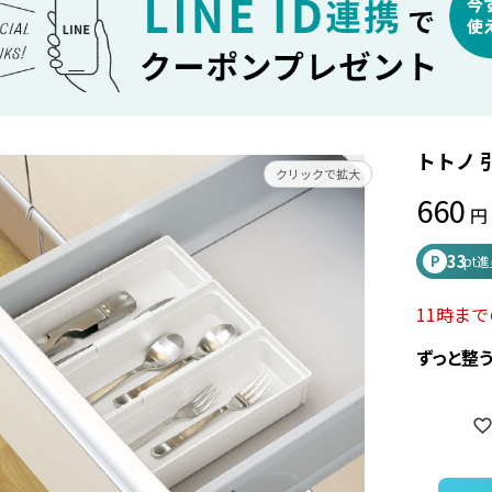
トトノ 
クリックで拡大
660
33
P
pt
11時ま
ずっと整