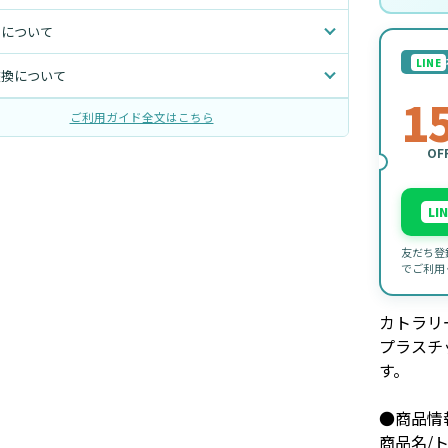
トについて
LINE
交換について
1
ご利用ガイド全文はこちら
OF
LI
友だち登
でご利用
カトラリ
プラスチ
す。
●商品情
商品名/