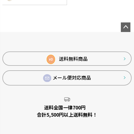
シンプルトーン
バスカHA
シンプルで機能的です。
浴室の壁面パネルとコーディネー
トできます。
ペー
ジト
ップ
へ
送料無料商品
0
¥
メール便対応商品
リュクレ
ダスポット
送料全国一律700円
凹凸がなくお手入れしやすい形
使いやすい生活の必需品です。
合計5,500円以上送料無料！
状です。