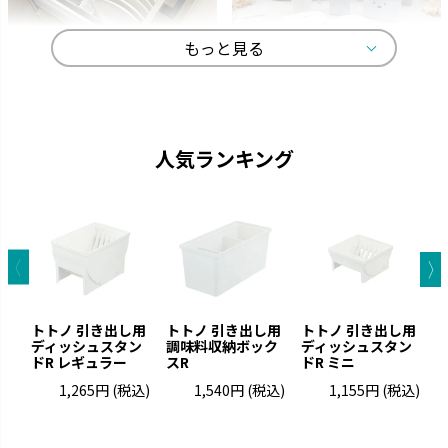
もっと見る
トトノ
ディック・ブルーナ
よく使うものをサッと取り出し
オトナかわいいラインナップで、
て、家事効率がアップします。
選ぶ楽しみが広がります。
人気ランキング
トトノ 引き出し用
トトノ 引き出し用
トトノ 引き出し用
ディッシュスタン
調味料収納ボック
ディッシュスタン
ドR レギュラー
スR
ドR ミニ
1,265円
(税込)
1,540円
(税込)
1,155円
(税込)
キカケア
シェリー
疲れをやわらげてくれるセルフ
進化するキッチンに合わせて使
ケアアイテムです。
いやすさを実現しました。