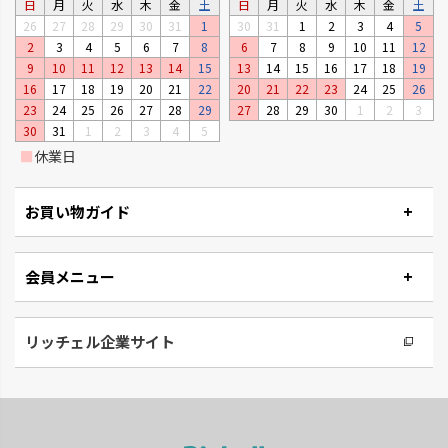
日
月
火
水
木
金
土
日
月
火
水
木
金
土
26
27
28
29
30
31
1
30
31
1
2
3
4
5
2
3
4
5
6
7
8
6
7
8
9
10
11
12
リュクレ
ダスポット
9
10
11
12
13
14
15
13
14
15
16
17
18
19
凹凸がなくお手入れしやすい形
使いやすい生活の必需品です。
16
17
18
19
20
21
22
20
21
22
23
24
25
26
状です。
23
24
25
26
27
28
29
27
28
29
30
1
2
3
30
31
1
2
3
4
5
■
休業日
お買い物ガイド
会員メニュー
リッチェル企業サイト