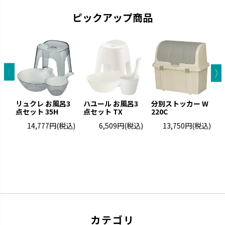
ピックアップ商品
キカケア
シェリー
疲れをやわらげてくれるセルフ
進化するキッチンに合わせて使
ケアアイテムです。
いやすさを実現しました。
リュクレ お風呂3
ハユール お風呂3
分別ストッカー W
点セット 35H
点セット TX
220C
ト
14,777円
(税込)
6,509円
(税込)
13,750円
(税込)
カラリ
ラクール
カテゴリ