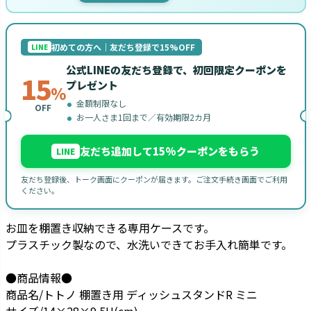
初めての方へ｜友だち登録で15%OFF
LINE
公式LINEの友だち登録で、初回限定クーポンを
15
プレゼント
%
金額制限なし
OFF
お一人さま1回まで／有効期限2カ月
友だち追加して15%クーポンをもらう
LINE
友だち登録後、トーク画面にクーポンが届きます。ご注文手続き画面でご利用
ください。
お皿を棚置き収納できる専用ケースです。
プラスチック製なので、水洗いできてお手入れ簡単です。
●商品情報●
商品名/トトノ 棚置き用 ディッシュスタンドR ミニ
サイズ/14×28×9.5H(cm)