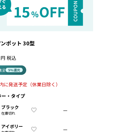
ンポット 30型
税込
t進呈
5%還元
以内に発送予定
（休業日除く）
ラー・タイプ
ブラック
—
在庫切れ
アイボリー
—