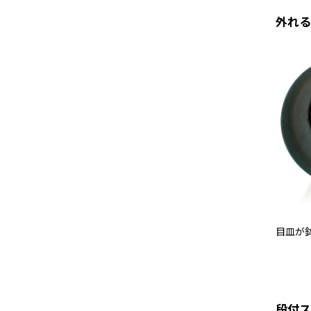
外れる
目皿が
段付ス