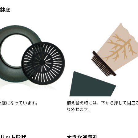
鉢底
鉢底になっています。
植え替え時には、下から押して目皿
り外せます。
リット形状
大きな通気孔