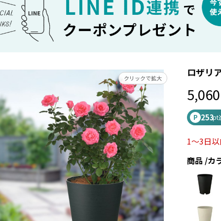
ロザリア
クリックで拡大
5,060
253
P
p
1～3日
商品
カ