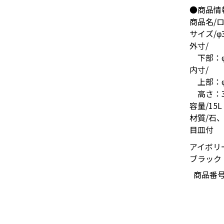
●商品情
商品名/ロ
サイズ/φ3
外寸/
下部：φ2
内寸/
上部：φ2
高さ：32
容量/15L
材質/石
目皿付
アイボリー
ブラック・
商品番