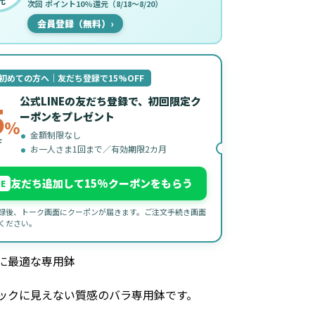
元
次回 ポイント10%還元（8/18〜8/20）
会員登録（無料）
›
初めての方へ｜友だち登録で15%OFF
公式LINEの友だち登録で、初回限定ク
5
ーポンをプレゼント
%
金額制限なし
F
お一人さま1回まで／有効期限2カ月
友だち追加して15%クーポンをもらう
NE
録後、トーク画面にクーポンが届きます。ご注文手続き画面
ください。
に最適な専用鉢
ックに見えない質感のバラ専用鉢です。