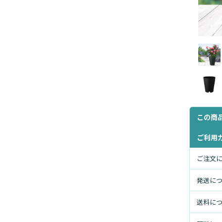
この商
ご利用
ご注文
発送に
送料に