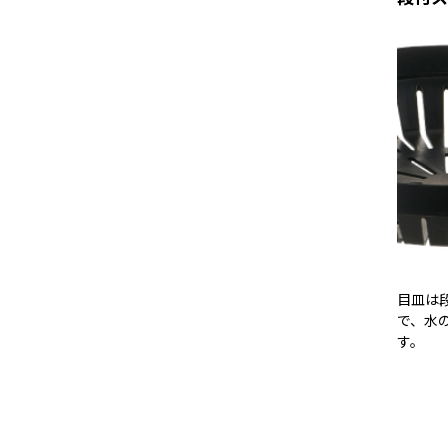
目皿は
で、水
す。