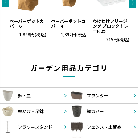
ペーパーポットカ
ペーパーポットカ
わけわけフリージ
バー 6
バー 4
ング ブロックトレ
ーR 25
ー
1,898円
(税込)
1,392円
(税込)
715円
(税込)
ガーデン用品カテゴリ
鉢・皿
プランター
壁かけ・
吊鉢
鉢カバー
フラワー
スタンド
フェンス・
土留め