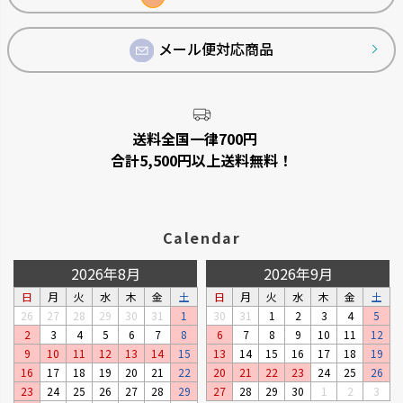
メール便対応商品
菜園上手
シャンファー
野菜を上手に育てる機能が充実
廃棄される食品資源を利用して
しています。
います。
送料全国一律700円
合計5,500円以上送料無料！
Calendar
2026年8月
2026年9月
日
月
火
水
木
金
土
日
月
火
水
木
金
土
26
27
28
29
30
31
1
30
31
1
2
3
4
5
2
3
4
5
6
7
8
6
7
8
9
10
11
12
9
10
11
12
13
14
15
13
14
15
16
17
18
19
ベビーリーフプランター
ステッチ
16
17
18
19
20
21
22
20
21
22
23
24
25
26
窓辺やキッチンで、手軽に菜園が
やさしいたたずまいのプランタ
23
24
25
26
27
28
29
27
28
29
30
1
2
3
楽しめるプランターです。
ーです。