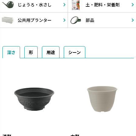
じょうろ・
水さし
土・肥料・
栄養剤
公共用
プランター
部品
深さ
形
用途
シーン