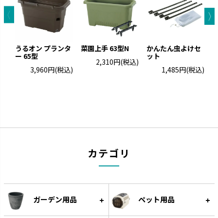
グレーニー
クロレラの恵み
ペイントした手作りの風合いで
クロレラの効果で植物の生長を
す。
サポートします。
うるオン プランタ
菜園上手 63型N
かんたん虫よけセ
ー 65型
ット
ト
2,310円
(税込)
3,960円
(税込)
1,485円
(税込)
カテゴリ
ウルオ
エコル
受皿に貯水する底面給水タイプ
手作り感のある暖かな風合いで
です。
す。
ガーデン用品
ペット用品