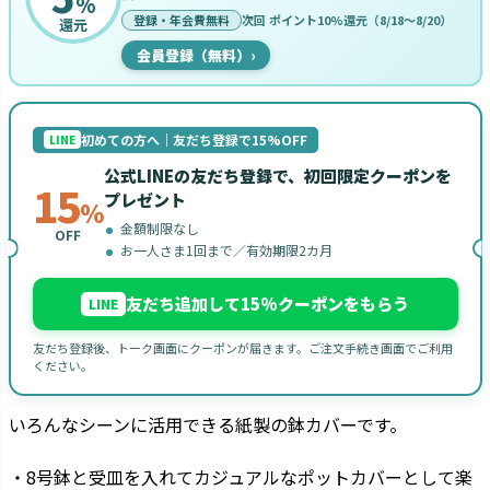
%
登録・年会費無料
次回 ポイント10%還元（8/18〜8/20）
還元
会員登録（無料）
›
初めての方へ｜友だち登録で15%OFF
LINE
公式LINEの友だち登録で、初回限定クーポンを
15
プレゼント
%
金額制限なし
OFF
お一人さま1回まで／有効期限2カ月
友だち追加して15%クーポンをもらう
LINE
友だち登録後、トーク画面にクーポンが届きます。ご注文手続き画面でご利用
ください。
いろんなシーンに活用できる紙製の鉢カバーです。
・8号鉢と受皿を入れてカジュアルなポットカバーとして楽