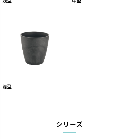
浅型
中型
深型
シリーズ