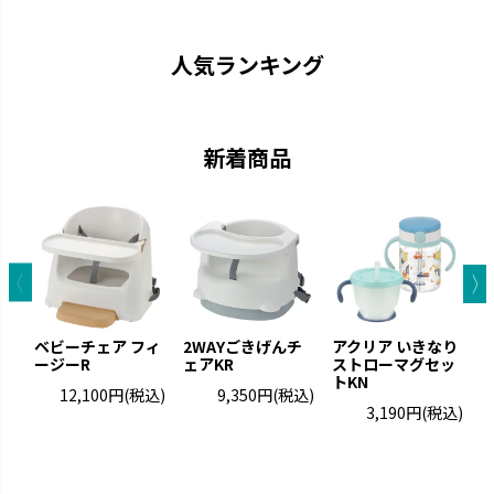
ストローがいつでも手前にくる
中身が見やすい おしゃれなクリ
機能充実のストローマグです。
アボトルのマグです。
人気ランキング
新着商品
トライ
ふかふか
ベビーチェア フィ
2WAYごきげんチ
アクリア いきなり
「できた！」に寄り添いなが
赤ちゃんにやさしいエアタイプ
ージーR
ェアKR
ストローマグセッ
ら、次の「やってみたい！」を引
です。
トKN
12,100円
(税込)
9,350円
(税込)
き出します。
3,190円
(税込)