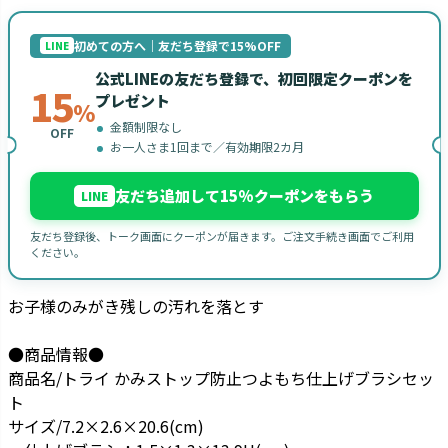
初めての方へ｜友だち登録で15%OFF
LINE
公式LINEの友だち登録で、初回限定クーポンを
15
プレゼント
%
金額制限なし
OFF
お一人さま1回まで／有効期限2カ月
友だち追加して15%クーポンをもらう
LINE
友だち登録後、トーク画面にクーポンが届きます。ご注文手続き画面でご利用
ください。
お子様のみがき残しの汚れを落とす
●商品情報●
商品名/トライ かみストップ防止つよもち仕上げブラシセッ
ト
サイズ/7.2×2.6×20.6(cm)