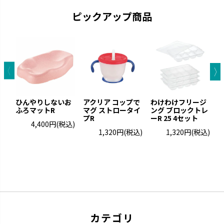
ピックアップ商品
ミルクボトル
ひんやりしない
ひんやりしないお
アクリア コップで
わけわけフリージ
お口の発育につながります。
ふろマットR
マグ ストロータイ
保温性のある発泡素材でひんや
ング ブロックトレ
ぶ
プR
ーR 25 4セット
りしません。
4,400円
(税込)
1,320円
(税込)
1,320円
(税込)
カテゴリ