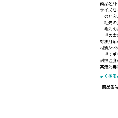
商品名/ト
サイズ/1.
のど突き防
毛先の長さ
毛先の長さ
毛の太さ 
対象月齢/
材質/本
毛：ポリ
耐熱温度/
薬液消毒
よくある
商品番