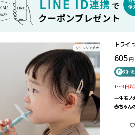
トライ 
クリックで拡大
605
30
P
pt
1～3日
一生モノ
赤ちゃん