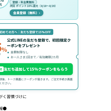
登録・年会費無料
元
次回 ポイント10%還元（8/18〜8/20）
会員登録（無料）
›
初めての方へ｜友だち登録で15%OFF
公式LINEの友だち登録で、初回限定ク
5
ーポンをプレゼント
%
金額制限なし
F
お一人さま1回まで／有効期限2カ月
友だち追加して15%クーポンをもらう
NE
録後、トーク画面にクーポンが届きます。ご注文手続き画面
ください。
がく習慣づけに
報●