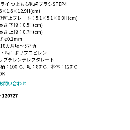
ライ つよもち乳歯ブラシSTEP4
6×1.6×12.9H(cm)
止プレート：5.1×5.1×0.9H(cm)
 下段：0.5H(cm)
 上段：0.7H(cm)
φ0.1mm
18カ月頃～5才頃
体・柄：ポリプロピレン
ブチレンテレフタレート
柄：100℃、毛：80℃、本体：120℃
OK
お問い合わせ
号
120727