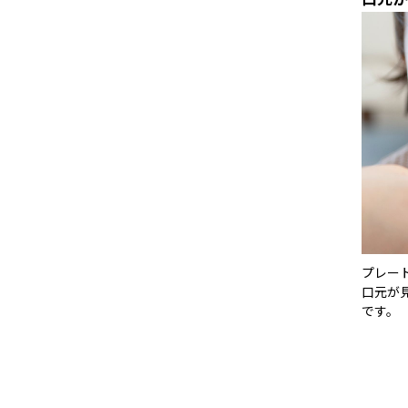
プレー
口元が
です。