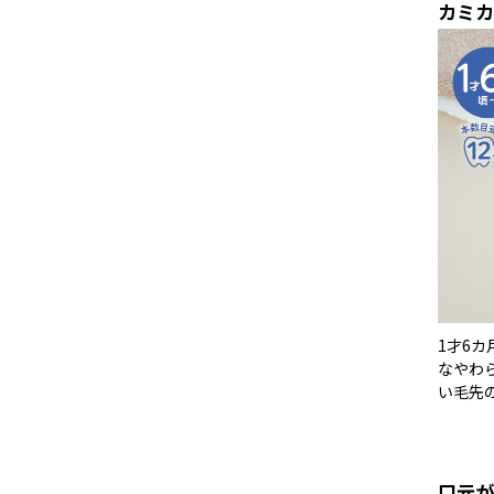
カミカ
1才6
なやわ
い毛先
口元が