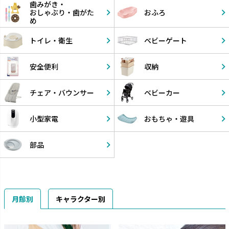
歯みがき・
おしゃぶり・
歯がた
おふろ
め
トイレ・衛生
ベビーゲート
安全便利
収納
チェア・
バウンサー
ベビーカー
小型家電
おもちゃ・
遊具
部品
月齢別
キャラクター別