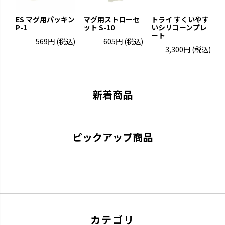
ES マグ用パッキン
マグ用ストローセ
トライ すくいやす
P-1
ット S-10
いシリコーンプレ
ート
プ
569円
(税込)
605円
(税込)
3,300円
(税込)
トライ
ふかふか
「できた！」に寄り添いなが
赤ちゃんにやさしいエアタイプ
ら、次の「やってみたい！」を引
です。
き出します。
新着商品
ピックアップ商品
カテゴリ