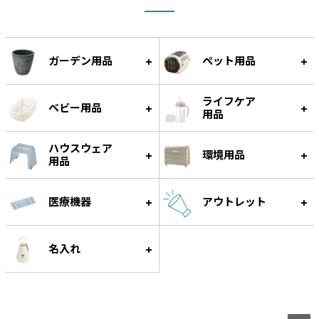
ミルクボトル
ひんやりしない
お口の発育につながります。
保温性のある発泡素材でひんや
りしません。
ガーデン用品
ペット用品
ライフケア
ベビー用品
用品
ハウスウェア
環境用品
用品
医療機器
アウトレット
わけわけフリージング
ベビーガード
名入れ
作り置きに便利な離乳食用小分
家の中の危険から赤ちゃんを守
け冷凍トレーです。
ります。