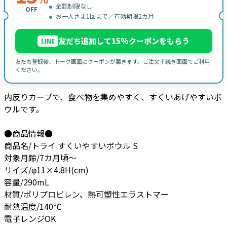
金額制限なし
OFF
お一人さま1回まで／有効期限2カ月
友だち追加して15%クーポンをもらう
LINE
友だち登録後、トーク画面にクーポンが届きます。ご注文手続き画面でご利用
ください。
内反りカーブで、食べ物を集めやすく、すくいあげやすいボ
ウルです。
●商品情報●
商品名/トライ すくいやすいボウル S
対象月齢/7カ月頃～
サイズ/φ11×4.8H(cm)
容量/290mL
材質/ポリプロピレン、熱可塑性エラストマー
耐熱温度/140℃
電子レンジOK