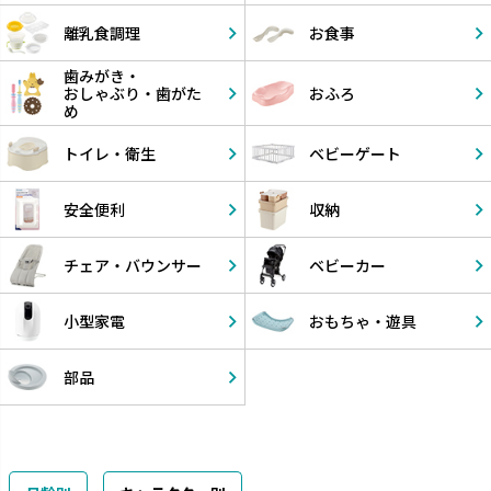
離乳食調理
お食事
歯みがき・
おしゃぶり・
歯がた
おふろ
め
トイレ・衛生
ベビーゲート
安全便利
収納
チェア・
バウンサー
ベビーカー
小型家電
おもちゃ・
遊具
部品