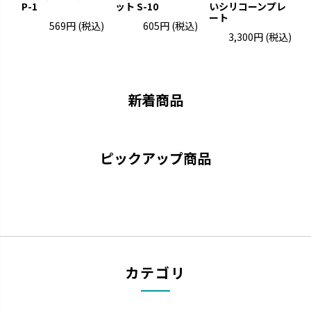
P-1
ット S-10
いシリコーンプレ
ート
プ
569円
(税込)
605円
(税込)
3,300円
(税込)
トライ
ふかふか
「できた！」に寄り添いなが
赤ちゃんにやさしいエアタイプ
ら、次の「やってみたい！」を引
です。
き出します。
新着商品
ピックアップ商品
カテゴリ
ミルクボトル
ひんやりしない
お口の発育につながります。
保温性のある発泡素材でひんや