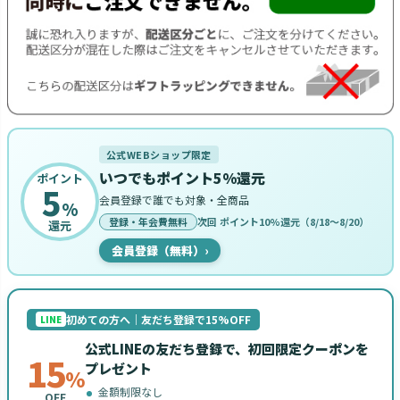
公式WEBショップ限定
いつでもポイント5%還元
ポイント
5
会員登録で誰でも対象・全商品
%
登録・年会費無料
次回 ポイント10%還元（8/18〜8/20）
還元
会員登録（無料）
›
初めての方へ｜友だち登録で15%OFF
LINE
公式LINEの友だち登録で、初回限定クーポンを
15
プレゼント
%
金額制限なし
OFF