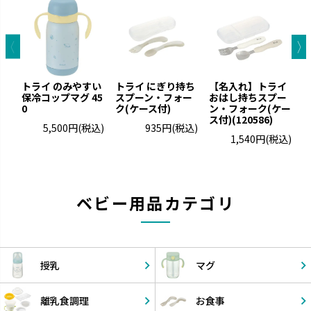
トライ のみやすい
トライ にぎり持ち
【名入れ】トライ
保冷コップマグ 45
スプーン・フォー
おはし持ちスプー
0
ク(ケース付)
ン・フォーク(ケー
ク
ス付)(120586)
5,500円
(税込)
935円
(税込)
1,540円
(税込)
ベビー用品カテゴリ
授乳
マグ
離乳食調理
お食事