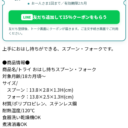
お一人さま1回まで／有効期限2カ月
友だち追加して15%クーポンをもらう
LINE
友だち登録後、トーク画面にクーポンが届きます。ご注文手続き画面でご利用
ください。
上手におはし持ちができる、スプーン・フォークです。
●商品情報●
商品名/トライ おはし持ちスプーン・フォーク
対象月齢/18カ月頃～
サイズ/
スプーン：13.8×2.8×1.3H(cm)
フォーク：13.8×2.5×1.3H(cm)
材質/ポリプロピレン、ステンレス鋼
耐熱温度/120℃
食器洗い乾燥機OK
煮沸消毒OK